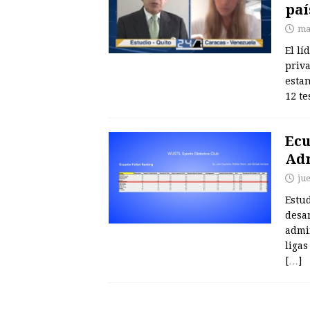
paí
ma
El l
priva
esta
12 te
Ecu
Adm
jue
Estu
desar
admin
liga
[…]