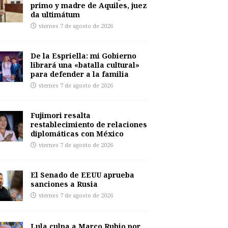
primo y madre de Aquiles, juez
da ultimátum
viernes 7 de agosto de 2026
De la Espriella: mi Gobierno
librará una «batalla cultural»
para defender a la familia
viernes 7 de agosto de 2026
Fujimori resalta
restablecimiento de relaciones
diplomáticas con México
viernes 7 de agosto de 2026
El Senado de EEUU aprueba
sanciones a Rusia
viernes 7 de agosto de 2026
Lula culpa a Marco Rubio por