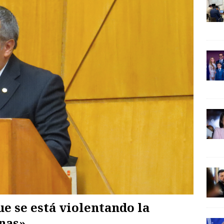
e se está violentando la
onas»