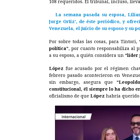
108 requeridos. El tribunal, incluso, lle
b
e
s
a
e
e
La semana pasada su esposa,
Lilia
o
n
A
d
r
d
Jorge Ortiz’
, de éste periódico, y ofrec
o
g
p
s
e
I
Venezuela
, el juicio de su esposo y su p
k
e
p
s
n
Por sobre todas las cosas, para Tintori,
r
t
política”
, por cuanto responsabiliza al 
a su esposo, a quién considera un
“líder
López
fue acusado por el régimen chav
febrero pasado acontecieron en Venezue
sin embargo, asegura que
“Leopold
constitucional, él siempre lo ha dicho e
oficialismo de que
López
habría querido