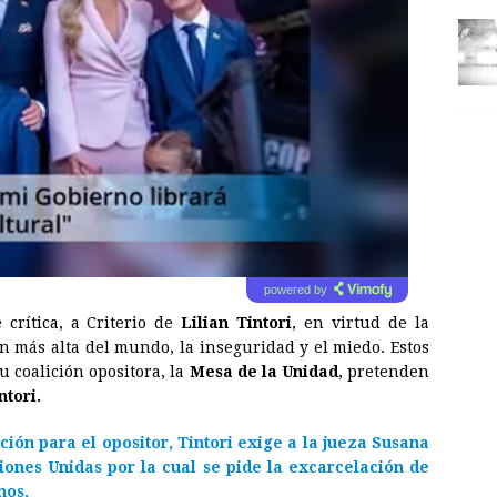
powered by
crítica, a Criterio de
Lilian Tintori
, en virtud de la
ión más alta del mundo, la inseguridad y el miedo. Estos
u coalición opositora, la
Mesa de la Unidad
, pretenden
ntori.
ción para el opositor, Tintori exige a la jueza Susana
iones Unidas por la cual se pide la excarcelación de
nos.