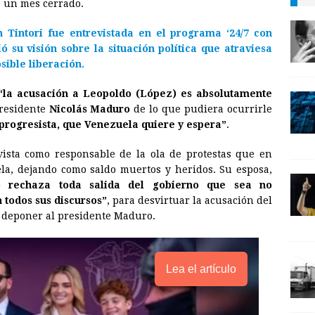
va un mes cerrado.
l
t
L
n Tintori
fue entrevistada en el programa
‘24/7 con
i
ió su visión sobre la situación política que atraviesa
n
osible liberación.
k
“la acusación a Leopoldo (López) es absolutamente
presidente
Nicolás Maduro
de lo que pudiera ocurrirle
 progresista, que Venezuela quiere y espera”
.
ista como responsable de la ola de protestas que en
la, dejando como saldo muertos y heridos. Su esposa,
o rechaza toda salida del gobierno que sea no
n todos sus discursos”
, para desvirtuar la acusación del
 deponer al presidente Maduro.
Lea el artículo