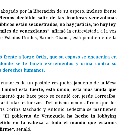
abogado por la liberación de su esposo, incluso frente
Hemos decidido salir de las fronteras venezolanas
licos están secuestrados, no hay justicia, no hay ley,
miles de venezolanos”
, afirmó la entrevistada a la vez
e Estados Unidos, Barack Obama, está pendiente de la
ró frente a
Jorge Ortiz
, que su esposo se encuentra en
 donde se le lanza excrementos y orina contra su
us derechos humanos.
 rumores de un posible resquebrajamiento de la Mesa
 Unidad está fuerte, está unida, está más unida que
comentó que hace poco se reunió con Jesús Torrealba,
a articular esfuerzos. Del mismo modo afirmó que los
María Corina Machado y Antonio Ledezma se mantienen
.
“El gobierno de Venezuela ha hecho in lobbying
metido en la cabeza a todo el mundo que estamos
 firme”
, señaló.