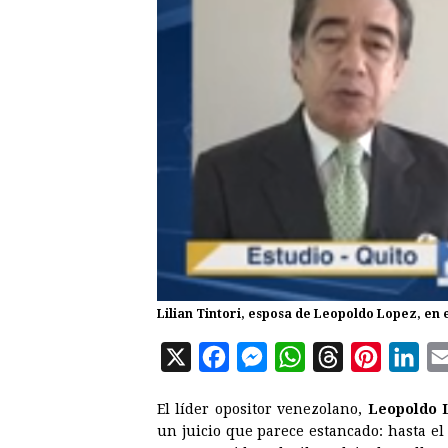
Lilian Tintori, esposa de Leopoldo Lopez, en 
X
F
M
W
T
P
L
a
e
h
h
i
i
El líder opositor venezolano,
Leopoldo 
c
s
a
r
n
n
un juicio que parece estancado: hasta e
e
s
t
e
t
k