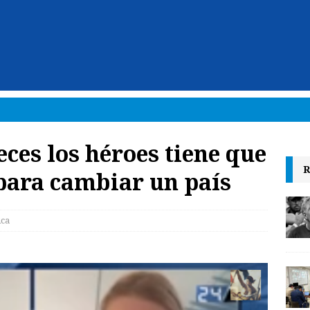
veces los héroes tiene que
R
 para cambiar un país
ica