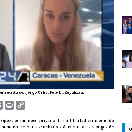
entrevista con Jorge Ortiz. Foto La República.
E
P
C
m
r
o
López
, permanece privado de su libertad en medio de
a
i
p
l momento se han escuchado solamente a 12 testigos de
O
i
n
y