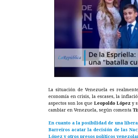
La situación de Venezuela es realmente 
economía en crisis, la escases, la inflac
aspectos son los que
Leopoldo López
y s
cambiar en Venezuela, según comenta
Ti
En cuanto a la posibilidad de una libera
Barreiros acatar la decisión de las Nac
López y otros presos políticos venezola