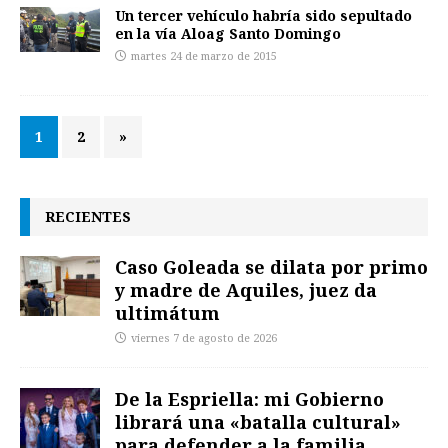
Un tercer vehículo habría sido sepultado
en la vía Aloag Santo Domingo
martes 24 de marzo de 2015
1
2
»
RECIENTES
Caso Goleada se dilata por primo
y madre de Aquiles, juez da
ultimátum
viernes 7 de agosto de 2026
De la Espriella: mi Gobierno
librará una «batalla cultural»
para defender a la familia