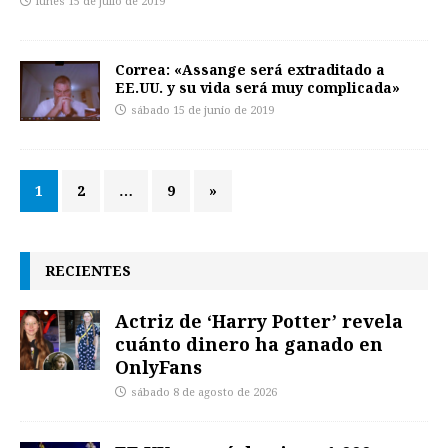
lunes 15 de julio de 2019
Correa: «Assange será extraditado a
EE.UU. y su vida será muy complicada»
sábado 15 de junio de 2019
1
2
…
9
»
RECIENTES
Actriz de ‘Harry Potter’ revela
cuánto dinero ha ganado en
OnlyFans
sábado 8 de agosto de 2026