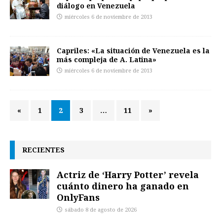
diálogo en Venezuela
miércoles 6 de noviembre de 2013
Capriles: «La situación de Venezuela es la
más compleja de A. Latina»
miércoles 6 de noviembre de 2013
«
1
2
3
…
11
»
RECIENTES
Actriz de ‘Harry Potter’ revela
cuánto dinero ha ganado en
OnlyFans
sábado 8 de agosto de 2026