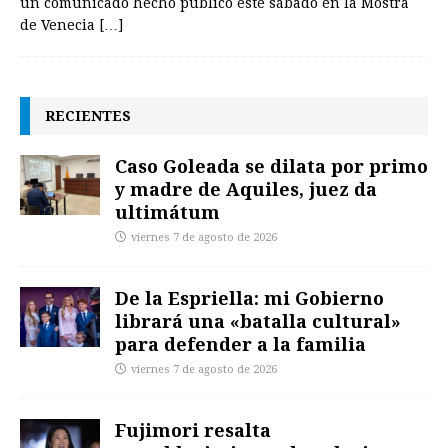
un comunicado hecho público este sábado en la Mostra
de Venecia
[…]
RECIENTES
Caso Goleada se dilata por primo
y madre de Aquiles, juez da
ultimátum
viernes 7 de agosto de 2026
De la Espriella: mi Gobierno
librará una «batalla cultural»
para defender a la familia
viernes 7 de agosto de 2026
Fujimori resalta