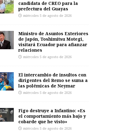
candidata de CREO para la
prefectura del Guayas
miércoles 5 de agosto de 2026
Ministro de Asuntos Exteriores
de Japón, Toshimitsu Motegi,
visitará Ecuador para afianzar
relaciones
miércoles 5 de agosto de 2026
El intercambio de insultos con
dirigentes del Remo se suma a
las polémicas de Neymar
miércoles 5 de agosto de 2026
Figo destruye a Infantino: «Es
el comportamiento más bajo y
cobarde que he visto»
miércoles 5 de agosto de 2026