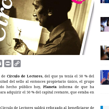
E
P
C
m
r
o
% de
Círculo de Lectores
, del que ya tenía el 50 % del
a
i
p
itad del sello al entonces propietario único, el grupo
i
n
y
do hecho público hoy,
Planeta
informa de que ha
a adquirir el 50 % del capital restante, que estaba en
l
t
L
i
n
«Círculo de Lectores saldrá reforzado al beneficiarse de