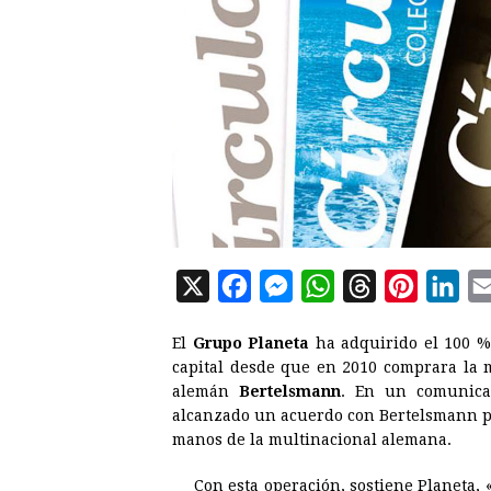
X
F
M
W
T
P
L
a
e
h
h
i
i
El
Grupo Planeta
ha adquirido el 100 
c
s
a
r
n
n
capital desde que en 2010 comprara la m
e
s
t
e
t
k
alemán
Bertelsmann
. En un comunica
alcanzado un acuerdo con Bertelsmann par
b
e
s
a
e
e
manos de la multinacional alemana.
o
n
A
d
r
d
o
g
p
s
e
I
Con esta operación, sostiene Planeta, 