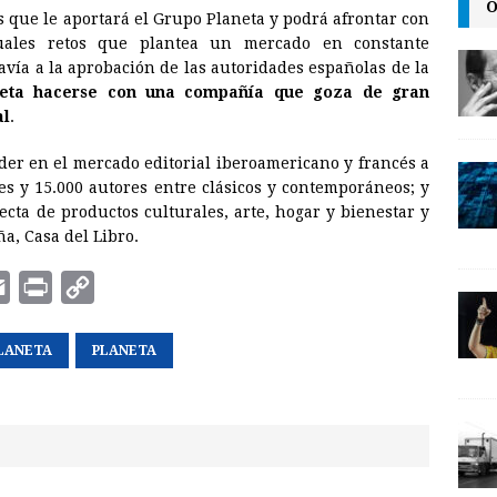
O
 que le aportará el Grupo Planeta y podrá afrontar con
k
uales retos que plantea un mercado en constante
avía a la aprobación de las autoridades españolas de la
neta hacerse con una compañía que goza de gran
al
.
der en el mercado editorial iberoamericano y francés a
les y 15.000 autores entre clásicos y contemporáneos; y
cta de productos culturales, arte, hogar y bienestar y
a, Casa del Libro.
E
P
C
m
r
o
LANETA
a
i
PLANETA
p
i
n
y
l
t
L
i
n