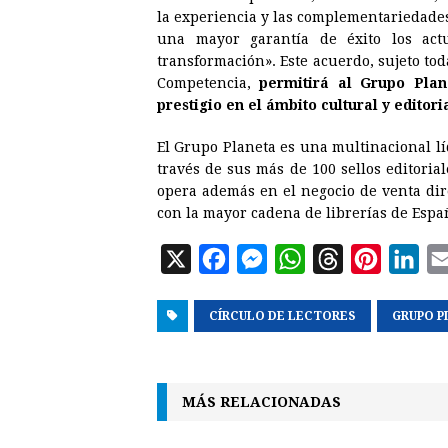
la experiencia y las complementariedades
k
e
p
s
n
una mayor garantía de éxito los act
r
t
transformación». Este acuerdo, sujeto tod
Competencia,
permitirá al Grupo Pla
prestigio en el ámbito cultural y editori
El Grupo Planeta es una multinacional lí
través de sus más de 100 sellos editoria
opera además en el negocio de venta dire
con la mayor cadena de librerías de Españ
X
F
M
W
T
P
L
a
e
h
h
i
i
CÍRCULO DE LECTORES
c
s
a
r
n
GRUPO P
n
e
s
t
e
t
k
b
e
s
a
e
e
MÁS RELACIONADAS
o
n
A
d
r
d
o
g
p
s
e
I