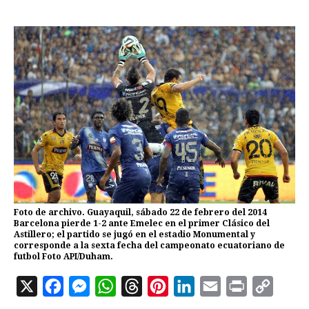
Foto de archivo. Guayaquil, sábado 22 de febrero del 2014
Barcelona pierde 1-2 ante Emelec en el primer Clásico del
Astillero; el partido se jugó en el estadio Monumental y
corresponde a la sexta fecha del campeonato ecuatoriano de
futbol Foto API/Duham.
X
F
M
W
T
P
L
E
P
C
a
e
h
h
i
i
m
r
o