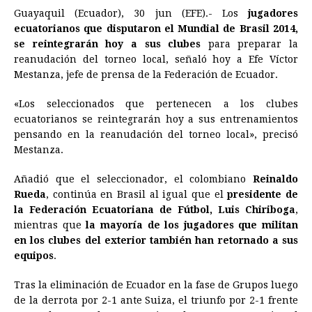
Guayaquil (Ecuador), 30 jun (EFE).- Los
jugadores
c
s
a
r
n
n
a
i
p
ecuatorianos que disputaron el Mundial de Brasil 2014,
e
s
t
e
t
k
i
n
y
se reintegrarán hoy a sus clubes
para preparar la
reanudación del torneo local, señaló hoy a Efe Víctor
b
e
s
a
e
e
l
t
L
Mestanza, jefe de prensa de la Federación de Ecuador.
o
n
A
d
r
d
i
o
g
p
s
e
I
n
«Los seleccionados que pertenecen a los clubes
ecuatorianos se reintegrarán hoy a sus entrenamientos
k
e
p
s
n
k
pensando en la reanudación del torneo local», precisó
r
t
Mestanza.
Añadió que el seleccionador, el colombiano
Reinaldo
Rueda
, continúa en Brasil al igual que el
presidente de
la Federación Ecuatoriana de Fútbol, Luis Chiriboga
,
mientras que
la mayoría de los jugadores que militan
en los clubes del exterior también han retornado a sus
equipos
.
Tras la eliminación de Ecuador en la fase de Grupos luego
de la derrota por 2-1 ante Suiza, el triunfo por 2-1 frente