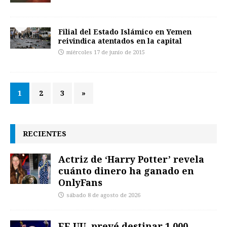
Filial del Estado Islámico en Yemen
reivindica atentados en la capital
miércoles 17 de junio de 2015
1
2
3
»
RECIENTES
Actriz de ‘Harry Potter’ revela
cuánto dinero ha ganado en
OnlyFans
sábado 8 de agosto de 2026
EE.UU. prevé destinar 1.000