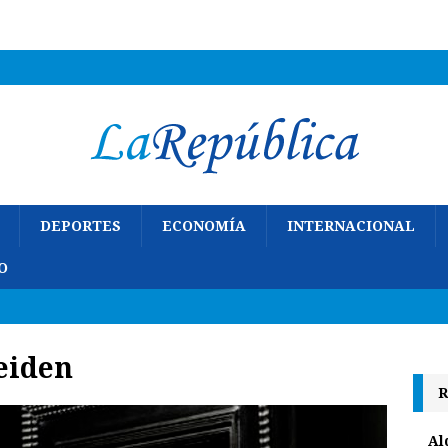
DEPORTES
ECONOMÍA
INTERNACIONAL
O
eiden
R
Al