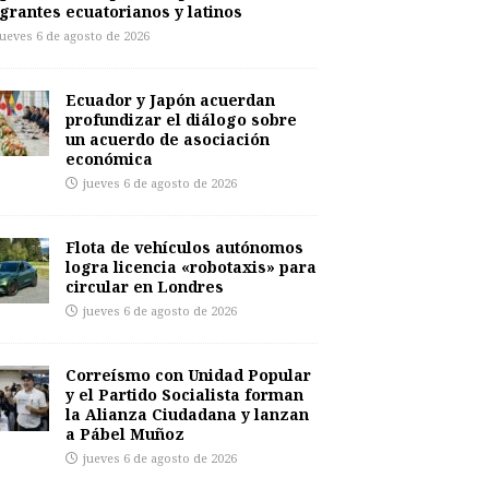
grantes ecuatorianos y latinos
jueves 6 de agosto de 2026
Ecuador y Japón acuerdan
profundizar el diálogo sobre
un acuerdo de asociación
económica
jueves 6 de agosto de 2026
Flota de vehículos autónomos
logra licencia «robotaxis» para
circular en Londres
jueves 6 de agosto de 2026
Correísmo con Unidad Popular
y el Partido Socialista forman
la Alianza Ciudadana y lanzan
a Pábel Muñoz
jueves 6 de agosto de 2026