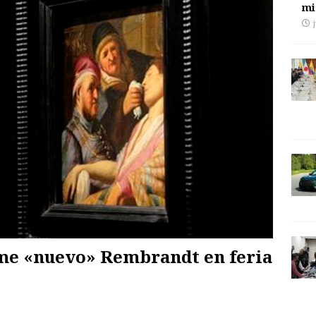
mi
ume «nuevo» Rembrandt en feria