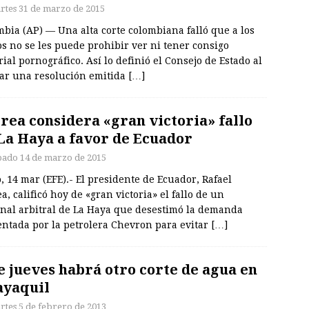
rtes 31 de marzo de 2015
bia (AP) — Una alta corte colombiana falló que a los
s no se les puede prohibir ver ni tener consigo
ial pornográfico. Así lo definió el Consejo de Estado al
sar una resolución emitida
[…]
rea considera «gran victoria» fallo
La Haya a favor de Ecuador
bado 14 de marzo de 2015
, 14 mar (EFE).- El presidente de Ecuador, Rafael
a, calificó hoy de «gran victoria» el fallo de un
unal arbitral de La Haya que desestimó la demanda
entada por la petrolera Chevron para evitar
[…]
e jueves habrá otro corte de agua en
yaquil
rtes 5 de febrero de 2013