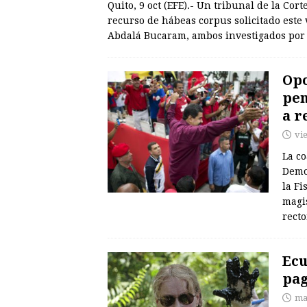
Quito, 9 oct (EFE).- Un tribunal de la Cor
recurso de hábeas corpus solicitado este
Abdalá Bucaram, ambos investigados po
Opo
pen
a r
vi
La c
Demo
la Fi
magis
rect
Ecu
pag
ma