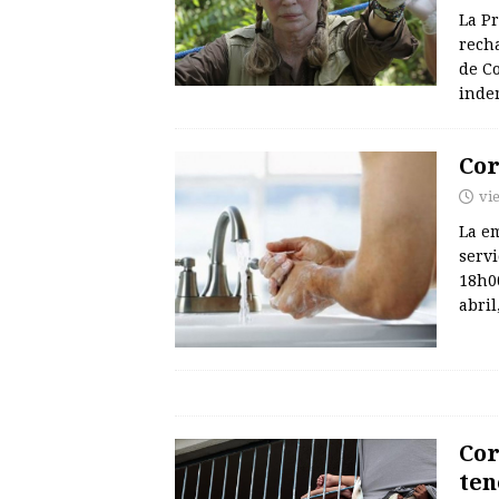
La P
recha
de C
inde
Cor
vi
La e
serv
18h00
abril
Cor
ten