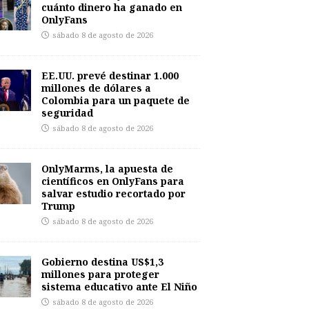
cuánto dinero ha ganado en
OnlyFans
sábado 8 de agosto de 2026
EE.UU. prevé destinar 1.000
millones de dólares a
Colombia para un paquete de
seguridad
sábado 8 de agosto de 2026
OnlyMarms, la apuesta de
científicos en OnlyFans para
salvar estudio recortado por
Trump
sábado 8 de agosto de 2026
Gobierno destina US$1,3
millones para proteger
sistema educativo ante El Niño
sábado 8 de agosto de 2026