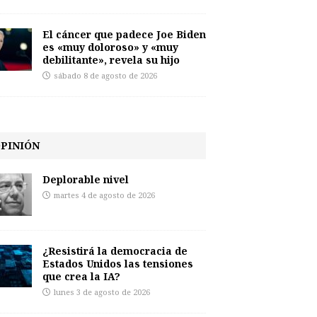
El cáncer que padece Joe Biden
es «muy doloroso» y «muy
debilitante», revela su hijo
sábado 8 de agosto de 2026
PINIÓN
Deplorable nivel
martes 4 de agosto de 2026
¿Resistirá la democracia de
Estados Unidos las tensiones
que crea la IA?
lunes 3 de agosto de 2026