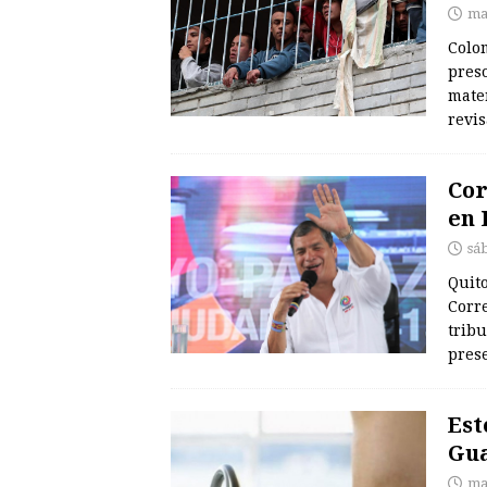
ma
Colom
preso
mater
revi
Cor
en 
sá
Quito
Corre
trib
pres
Est
Gua
ma