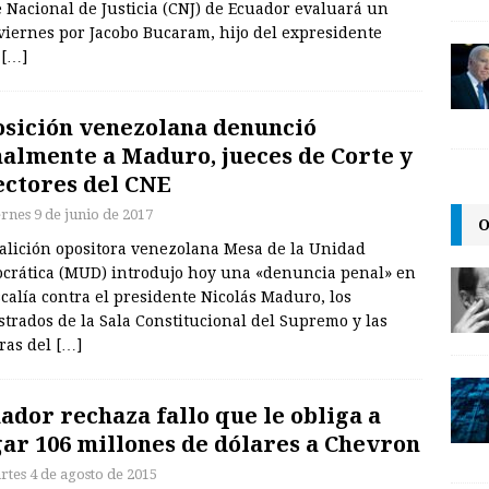
te Nacional de Justicia (CNJ) de Ecuador evaluará un
 viernes por Jacobo Bucaram, hijo del expresidente
r
[…]
sición venezolana denunció
almente a Maduro, jueces de Corte y
ectores del CNE
ernes 9 de junio de 2017
O
oalición opositora venezolana Mesa de la Unidad
crática (MUD) introdujo hoy una «denuncia penal» en
scalía contra el presidente Nicolás Maduro, los
trados de la Sala Constitucional del Supremo y las
oras del
[…]
ador rechaza fallo que le obliga a
ar 106 millones de dólares a Chevron
rtes 4 de agosto de 2015