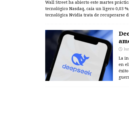
Wall Street ha abierto este martes prácti
tecnológico Nasdaq, caía un ligero 0,03 %
tecnológica Nvidia trata de recuperarse 
Dee
ame
lu
La i
en el
éxito
guerr