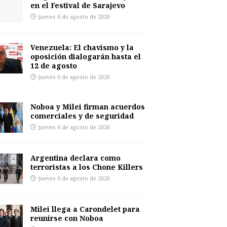
en el Festival de Sarajevo
jueves 6 de agosto de 2026
Venezuela: El chavismo y la
oposición dialogarán hasta el
12 de agosto
jueves 6 de agosto de 2026
Noboa y Milei firman acuerdos
comerciales y de seguridad
jueves 6 de agosto de 2026
Argentina declara como
terroristas a los Chone Killers
jueves 6 de agosto de 2026
Milei llega a Carondelet para
reunirse con Noboa