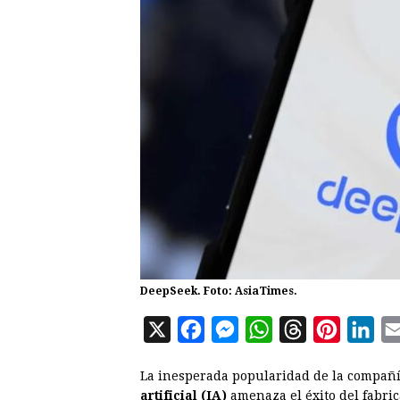
DeepSeek. Foto: AsiaTimes.
X
F
M
W
T
P
L
a
e
h
h
i
i
La inesperada popularidad de la compañ
c
s
a
r
n
n
artificial (IA)
amenaza el éxito del fabr