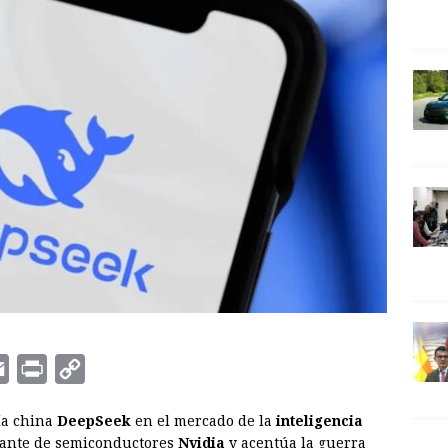
E
P
C
m
r
o
ía china
DeepSeek
en el mercado de la
inteligencia
a
i
p
icante de semiconductores
Nvidia
y acentúa la guerra