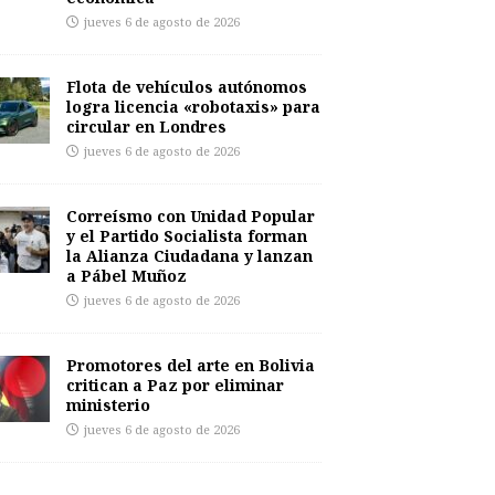
jueves 6 de agosto de 2026
Flota de vehículos autónomos
logra licencia «robotaxis» para
circular en Londres
jueves 6 de agosto de 2026
Correísmo con Unidad Popular
y el Partido Socialista forman
la Alianza Ciudadana y lanzan
a Pábel Muñoz
jueves 6 de agosto de 2026
Promotores del arte en Bolivia
critican a Paz por eliminar
ministerio
jueves 6 de agosto de 2026