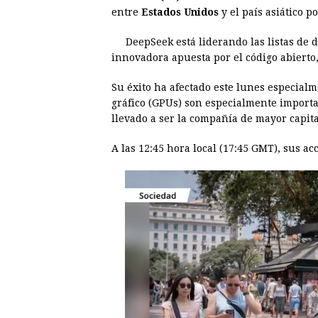
e
s
t
e
t
k
entre
Estados Unidos
y el país asiático p
b
e
s
a
e
e
DeepSeek está liderando las listas de 
o
n
A
d
r
d
innovadora apuesta por el código abierto, l
o
g
p
s
e
I
Su éxito ha afectado este lunes especial
k
e
p
s
n
gráfico (GPUs) son especialmente importan
r
t
llevado a ser la compañía de mayor capit
A las 12:45 hora local (17:45 GMT), sus a