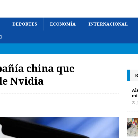
DEPORTES
ECONOMÍA
INTERNACIONAL
O
pañía china que
R
de Nvidia
Al
mi