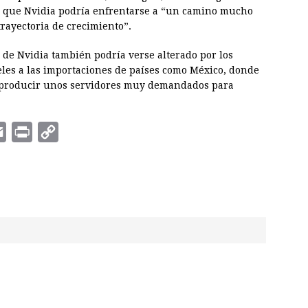
y que Nvidia podría enfrentarse a “un camino mucho
rayectoria de crecimiento”.
o de Nvidia también podría verse alterado por los
les a las importaciones de países como México, donde
a producir unos servidores muy demandados para
E
P
C
m
r
o
a
i
p
i
n
y
l
t
L
i
n
k