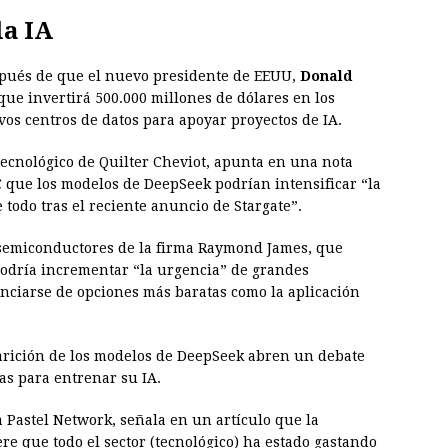
la IA
espués de que el nuevo presidente de EEUU,
Donald
 que invertirá 500.000 millones de dólares en los
os centros de datos para apoyar proyectos de IA.
 tecnológico de Quilter Cheviot, apunta en una nota
 que los modelos de DeepSeek podrían intensificar “la
 todo tras el reciente anuncio de Stargate”.
de semiconductores de la firma Raymond James, que
odría incrementar “la urgencia” de grandes
enciarse de opciones más baratas como la aplicación
parición de los modelos de DeepSeek abren un debate
as para entrenar su IA.
a Pastel Network, señala en un artículo que la
re que todo el sector (tecnológico) ha estado gastando