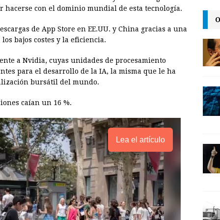
i
n
y
or hacerse con el dominio mundial de esta tecnología.
O
l
t
L
descargas de App Store en EE.UU. y China gracias a una
i
os bajos costes y la eficiencia.
n
mente a Nvidia, cuyas unidades de procesamiento
k
tes para el desarrollo de la IA, la misma que le ha
alización bursátil del mundo.
cciones caían un 16 %.
Lea el artículo