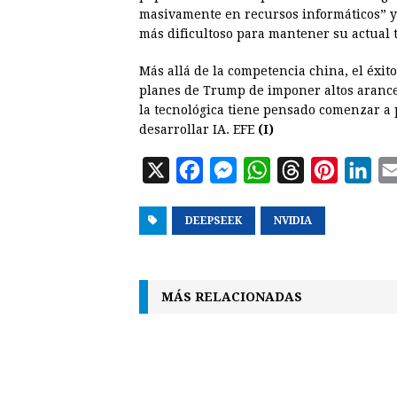
masivamente en recursos informáticos” 
más dificultoso para mantener su actual t
Más allá de la competencia china, el éxit
planes de Trump de imponer altos arance
la tecnológica tiene pensado comenzar 
desarrollar IA. EFE
(I)
X
F
M
W
T
P
L
a
e
h
h
i
i
DEEPSEEK
c
s
a
NVIDIA
r
n
n
e
s
t
e
t
k
b
e
s
a
e
e
MÁS RELACIONADAS
o
n
A
d
r
d
o
g
p
s
e
I
k
e
p
s
n
r
t