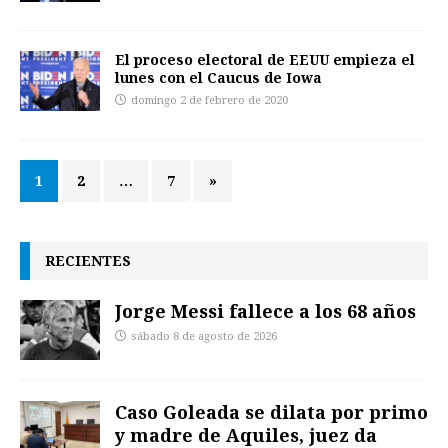
El proceso electoral de EEUU empieza el
lunes con el Caucus de Iowa
domingo 2 de febrero de 2020
1
2
…
7
»
RECIENTES
Jorge Messi fallece a los 68 años
sábado 8 de agosto de 2026
Caso Goleada se dilata por primo
y madre de Aquiles, juez da