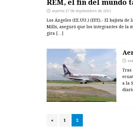
REM, el fin del mundo 
martes 27 de septiembre de 2011
Los Ángeles (EE.UU.) (EFE).- El bajista d
Mills, aseguró que los integrantes de la
gira
[…]
Aer
ma
Tras 
ecuat
a la
diari
«
1
2