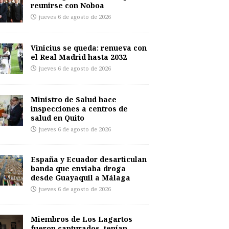
reunirse con Noboa
jueves 6 de agosto de 2026
Vinicius se queda: renueva con
el Real Madrid hasta 2032
jueves 6 de agosto de 2026
Ministro de Salud hace
inspecciones a centros de
salud en Quito
jueves 6 de agosto de 2026
España y Ecuador desarticulan
banda que enviaba droga
desde Guayaquil a Málaga
jueves 6 de agosto de 2026
Miembros de Los Lagartos
fueron capturados, tenían