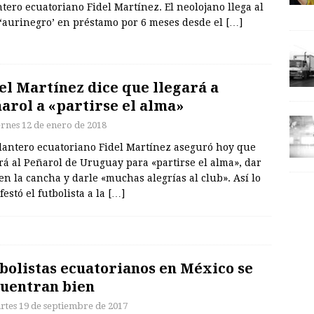
tero ecuatoriano Fidel Martínez. El neolojano llega al
 ‘aurinegro’ en préstamo por 6 meses desde el
[…]
el Martínez dice que llegará a
arol a «partirse el alma»
ernes 12 de enero de 2018
elantero ecuatoriano Fidel Martínez aseguró hoy que
rá al Peñarol de Uruguay para «partirse el alma», dar
en la cancha y darle «muchas alegrías al club». Así lo
estó el futbolista a la
[…]
bolistas ecuatorianos en México se
uentran bien
rtes 19 de septiembre de 2017