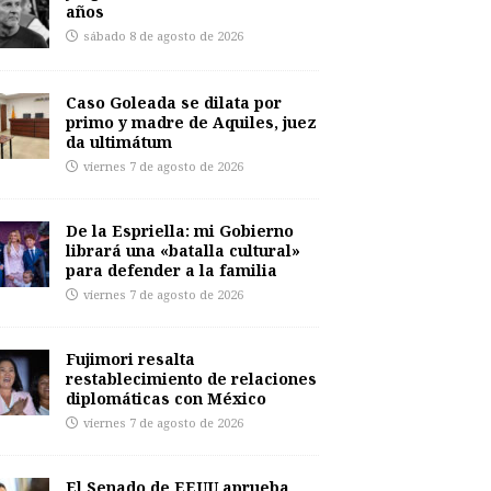
años
sábado 8 de agosto de 2026
Caso Goleada se dilata por
primo y madre de Aquiles, juez
da ultimátum
viernes 7 de agosto de 2026
De la Espriella: mi Gobierno
librará una «batalla cultural»
para defender a la familia
viernes 7 de agosto de 2026
Fujimori resalta
restablecimiento de relaciones
diplomáticas con México
viernes 7 de agosto de 2026
El Senado de EEUU aprueba