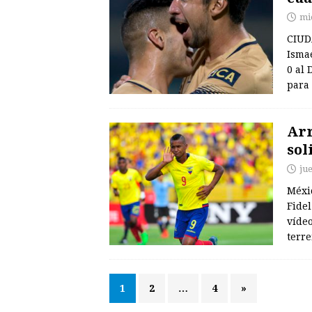
mi
CIUD
Ismae
0 al 
para 
Arr
sol
ju
Méxic
Fidel
vídeo
terr
1
2
…
4
»