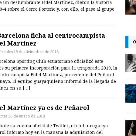
e un deslumbrante Fidel Martínez, dieron la victoria
-4 sobre el Cerro Porteño y, con ello, el pase al grupo
Barcelona ficha al centrocampista
O
el Martínez
ércoles 19 de diciembre de 2018
rcelona Sporting Club ecuatoriano oficializó este
es su primera incorporación para la temporada 2019, la
centrocampista Fidel Martínez, procedente del Peñarol
uayo. El equipo guayaquileño informó de la llegada de
ínez en su
[…]
el Martínez ya es de Peñarol
rtes 16 de enero de 2018
nte su cuenta oficial de Twitter, el club uruguayo
rol informó hoy en la mañana la adquisición del