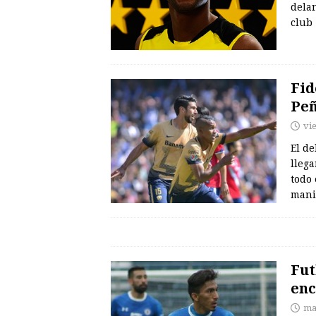
delan
club
Fid
Peñ
vi
El d
llega
todo 
manif
Fut
enc
ma