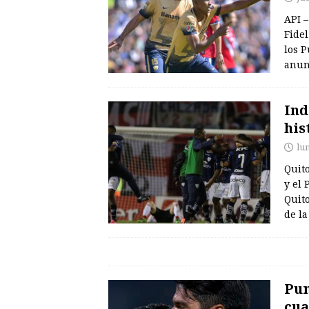
API 
Fide
los P
anunc
Ind
his
lu
Quito
y el
Quit
de la
Pum
cua