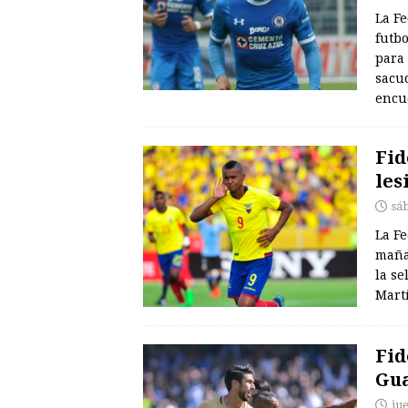
La Fe
futbo
para 
sacud
encu
Fid
les
sá
La Fe
maña
la se
Martí
Fid
Gua
ju