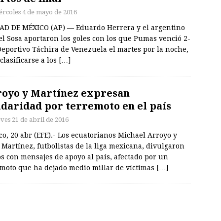
ércoles 4 de mayo de 2016
AD DE MÉXICO (AP) — Eduardo Herrera y el argentino
l Sosa aportaron los goles con los que Pumas venció 2-
Deportivo Táchira de Venezuela el martes por la noche,
clasificarse a los
[…]
oyo y Martínez expresan
idaridad por terremoto en el país
eves 21 de abril de 2016
o, 20 abr (EFE).- Los ecuatorianos Michael Arroyo y
 Martínez, futbolistas de la liga mexicana, divulgaron
s con mensajes de apoyo al país, afectado por un
emoto que ha dejado medio millar de víctimas
[…]