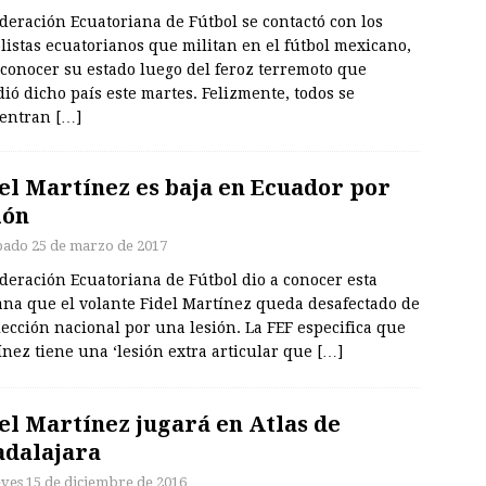
deración Ecuatoriana de Fútbol se contactó con los
listas ecuatorianos que militan en el fútbol mexicano,
conocer su estado luego del feroz terremoto que
ió dicho país este martes. Felizmente, todos se
entran
[…]
el Martínez es baja en Ecuador por
ión
bado 25 de marzo de 2017
deración Ecuatoriana de Fútbol dio a conocer esta
na que el volante Fidel Martínez queda desafectado de
lección nacional por una lesión. La FEF especifica que
nez tiene una ‘lesión extra articular que
[…]
el Martínez jugará en Atlas de
dalajara
eves 15 de diciembre de 2016