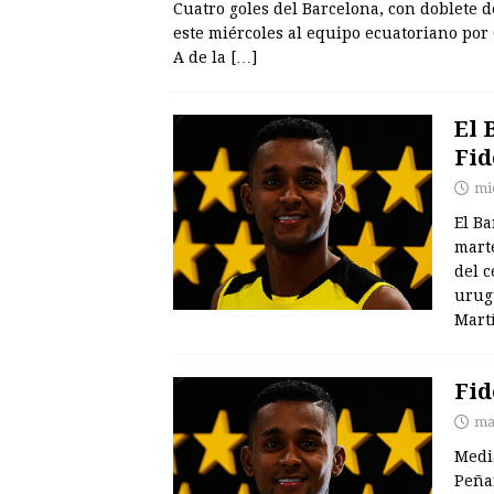
Cuatro goles del Barcelona, con doblete d
este miércoles al equipo ecuatoriano por 0
A de la
[…]
El 
Fid
mi
El Ba
mart
del 
urug
Mart
Fid
ma
Media
Peña