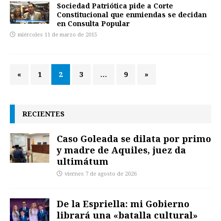
Sociedad Patriótica pide a Corte
Constitucional que enmiendas se decidan
en Consulta Popular
miércoles 11 de marzo de 2015
«
1
2
3
…
9
»
RECIENTES
Caso Goleada se dilata por primo
y madre de Aquiles, juez da
ultimátum
viernes 7 de agosto de 2026
De la Espriella: mi Gobierno
librará una «batalla cultural»