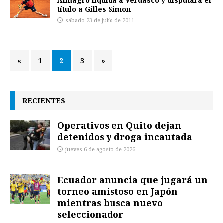
Almagro liquida a Verdasco y disputará el
título a Gilles Simon
sábado 23 de julio de 2011
«
1
2
3
»
RECIENTES
Operativos en Quito dejan
detenidos y droga incautada
jueves 6 de agosto de 2026
Ecuador anuncia que jugará un
torneo amistoso en Japón
mientras busca nuevo
seleccionador