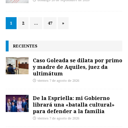
domingo 20 de septiembre de 2020
1
2
…
47
»
RECIENTES
Caso Goleada se dilata por primo
y madre de Aquiles, juez da
ultimátum
viernes 7 de agosto de 2026
De la Espriella: mi Gobierno
librará una «batalla cultural»
para defender a la familia
viernes 7 de agosto de 2026