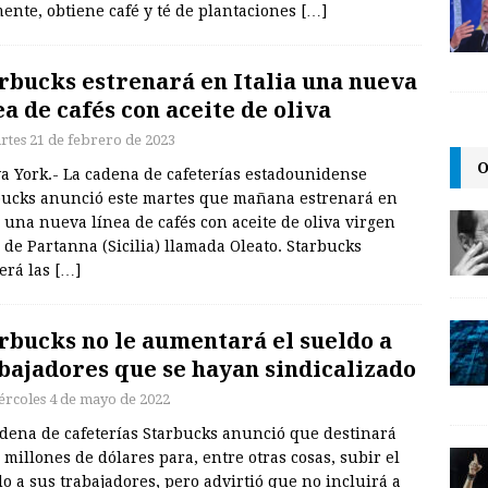
ente, obtiene café y té de plantaciones
[…]
rbucks estrenará en Italia una nueva
ea de cafés con aceite de oliva
rtes 21 de febrero de 2023
O
a York.- La cadena de cafeterías estadounidense
bucks anunció este martes que mañana estrenará en
a una nueva línea de cafés con aceite de oliva virgen
 de Partanna (Sicilia) llamada Oleato. Starbucks
erá las
[…]
rbucks no le aumentará el sueldo a
bajadores que se hayan sindicalizado
ércoles 4 de mayo de 2022
adena de cafeterías Starbucks anunció que destinará
 millones de dólares para, entre otras cosas, subir el
o a sus trabajadores, pero advirtió que no incluirá a