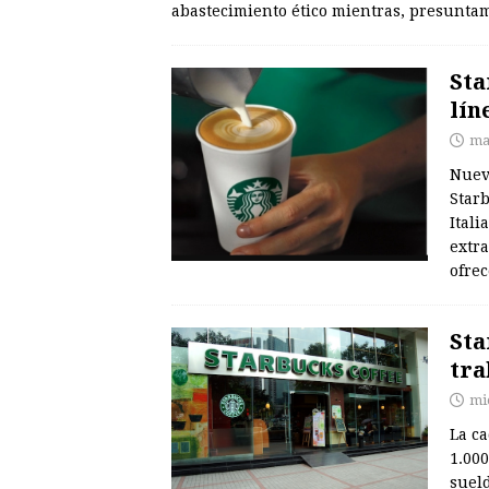
abastecimiento ético mientras, presuntam
Sta
lín
ma
Nuev
Star
Itali
extra
ofrec
Sta
tra
mi
La c
1.000
sueld