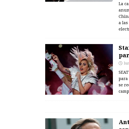
La ca
anun
Chin
a las
elect
Sta
par
lu
SEAT
para 
se re
camp
Ant