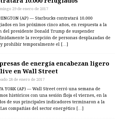
tratará 10.000 refugiados
mingo 29 de enero de 2017
INGTON (AP) — Starbucks contratará 10.000
iados en los próximos cinco años, en respuesta a la
n del presidente Donald Trump de suspender
finidamente la recepción de personas desplazadas de
a y prohibir temporalmente el
[…]
resas de energía encabezan ligero
live en Wall Street
bado 28 de enero de 2017
A YORK (AP) — Wall Street cerró una semana de
os históricos con una sesión floja el viernes, en la
dos de sus principales indicadores terminaron a la
 Las compañías del sector energético
[…]