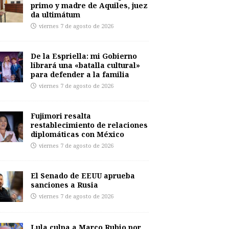
primo y madre de Aquiles, juez
da ultimátum
viernes 7 de agosto de 2026
De la Espriella: mi Gobierno
librará una «batalla cultural»
para defender a la familia
viernes 7 de agosto de 2026
Fujimori resalta
restablecimiento de relaciones
diplomáticas con México
viernes 7 de agosto de 2026
El Senado de EEUU aprueba
sanciones a Rusia
viernes 7 de agosto de 2026
Lula culpa a Marco Rubio por