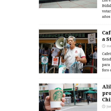
Los 
Búfal
votar
años
Caf
a S
ma
Cafe
tien
para 
foro
Ali
pro
Chi
ju