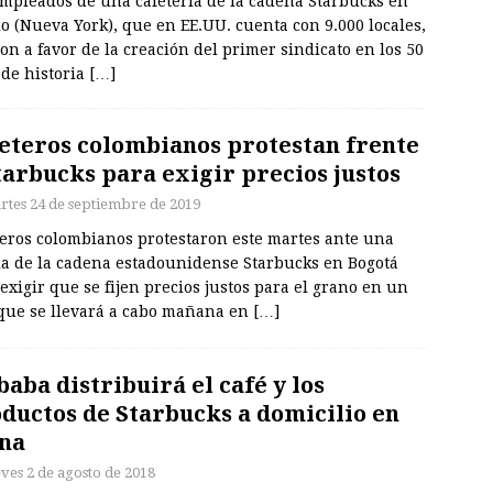
empleados de una cafetería de la cadena Starbucks en
o (Nueva York), que en EE.UU. cuenta con 9.000 locales,
on a favor de la creación del primer sindicato en los 50
 de historia
[…]
eteros colombianos protestan frente
tarbucks para exigir precios justos
rtes 24 de septiembre de 2019
teros colombianos protestaron este martes ante una
da de la cadena estadounidense Starbucks en Bogotá
exigir que se fijen precios justos para el grano en un
 que se llevará a cabo mañana en
[…]
baba distribuirá el café y los
ductos de Starbucks a domicilio en
na
eves 2 de agosto de 2018