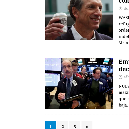
con
do
WASH
refug
orde
inde
Siri
Emp
dec
sá
NUEV
máxim
que 
baja.
1
2
3
»