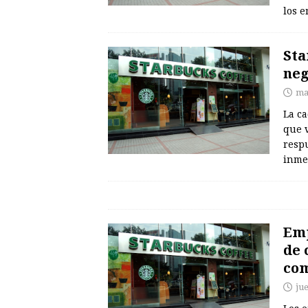
los e
Sta
neg
ma
La c
que 
respu
inmed
Emp
de 
co
ju