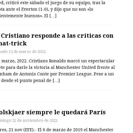
d, criticó este sábado el juego de su equipo, tras la
ta ante el Everton (1-0), y dijo que no son «lo
cientemente buenos». El
[…]
. Cristiano responde a las críticas con
hat-trick
bado 12 de marzo de 2022
e marzo, 2022. Cristiano Ronaldo marcó un espectacular
ete para darle la victoria al Manchester United frente al
enham de Antonio Conte por Premier League. Pese a un
o desde el punto penal de
[…]
olskjaer siempre le quedará París
mingo 21 de noviembre de 2021
es, 21 nov (EFE).- El 6 de marzo de 2019 el Manchester