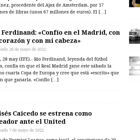
ínez, procedente del Ajax de Amsterdam, por 57
nes de libras (unos 67 millones de euros). El
[…]
 Ferdinand: «Confío en el Madrid, con
corazón y con mi cabeza»
bado 28 de mayo de 2022
, 28 may (EFE).- Rio Ferdinand, leyenda del fútbol
s, confía en que el Real Madrid gane este sábado la
o cuarta Copa de Europa y cree que está «escrito» que
en que ganarla. «Confío
[…]
sés Caicedo se estrena como
eador ante el United
bado 7 de mayo de 2022
 de Premier League, como local, el ecuatoriano de 20