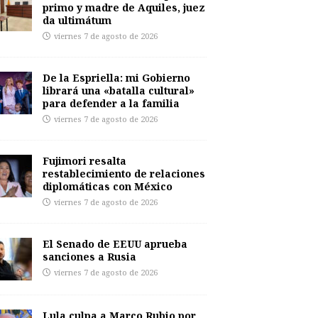
primo y madre de Aquiles, juez
da ultimátum
viernes 7 de agosto de 2026
De la Espriella: mi Gobierno
librará una «batalla cultural»
para defender a la familia
viernes 7 de agosto de 2026
Fujimori resalta
restablecimiento de relaciones
diplomáticas con México
viernes 7 de agosto de 2026
El Senado de EEUU aprueba
sanciones a Rusia
viernes 7 de agosto de 2026
Lula culpa a Marco Rubio por