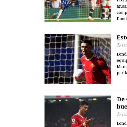
años,
comp
Domi
Est
sá
Londr
equip
Manch
por l
De 
bue
sá
Londr