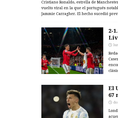
Cristiano Ronaldo, estrella de Manchest
vuelto viral en la que el portugués notab
Jammie Carragher. El hecho sucedió prev
2-1
Liv
lu
Redac
Casem
encon
clási
El 
67 
do
Londr
acue