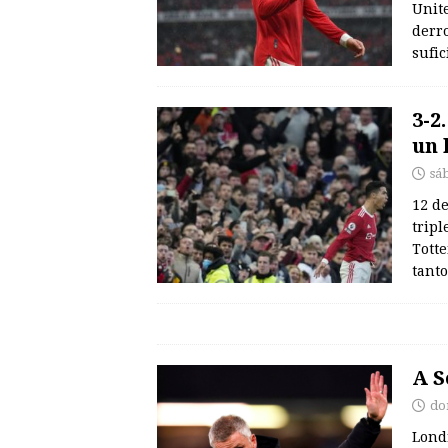
Unite
derro
sufi
3-2
un 
sá
12 d
tripl
Tott
tant
A S
do
Londr