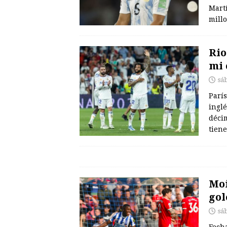
Mart
millo
Rio
mi 
sá
París
inglé
décim
tien
Moi
gol
sá
Fecha