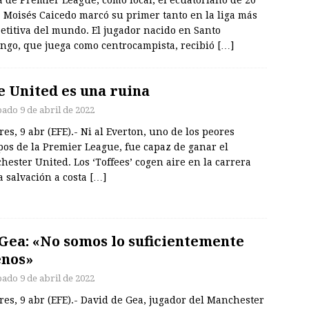
 Moisés Caicedo marcó su primer tanto en la liga más
etitiva del mundo. El jugador nacido en Santo
ngo, que juega como centrocampista, recibió
[…]
e United es una ruina
bado 9 de abril de 2022
es, 9 abr (EFE).- Ni al Everton, uno de los peores
os de la Premier League, fue capaz de ganar el
ester United. Los ‘Toffees’ cogen aire en la carrera
a salvación a costa
[…]
Gea: «No somos lo suficientemente
nos»
bado 9 de abril de 2022
es, 9 abr (EFE).- David de Gea, jugador del Manchester