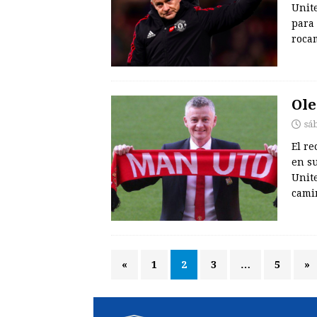
Unite
para 
roca
Ole
sá
El re
en su
Unit
cami
«
1
2
3
…
5
»