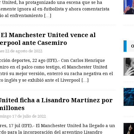
er United, ha protagonizado una escena que se ha
lemente ignora al ex-futbolista y ahora comentarista
io al enfrentamiento
[…]
. El Manchester United vence al
erpool ante Casemiro
O
nes 22 de agosto de 2022
ción deportes, 22 ago (EFE).- Con Carlos Henrique
iro en el palco como testigo, el Manchester United
tró su mejor versión, enterró su racha negativa en el
co inglés y se exhibió ante el Liverpool
[…]
United ficha a Lisandro Martínez por
millones
mingo 17 de julio de 2022
es, 17 jul (EFE).- El Manchester United ha llegado a un
rdo para la incorporación del argentino Lisandro