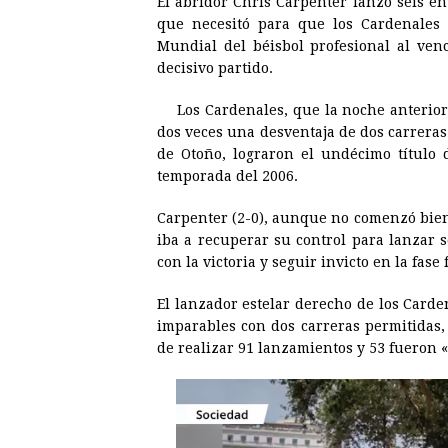
El abridor Chris Carpenter lanzó seis e
c
s
a
r
n
n
que necesitó para que los Cardenales
e
s
t
e
t
k
Mundial del béisbol profesional al venc
decisivo partido.
b
e
s
a
e
e
o
n
A
d
r
d
Los Cardenales, que la noche anterio
o
g
p
s
e
I
dos veces una desventaja de dos carreras
de Otoño, lograron el undécimo título 
k
e
p
s
n
temporada del 2006.
r
t
Carpenter (2-0), aunque no comenzó bien 
iba a recuperar su control para lanzar 
con la victoria y seguir invicto en la fase
El lanzador estelar derecho de los Carden
imparables con dos carreras permitidas,
de realizar 91 lanzamientos y 53 fueron «