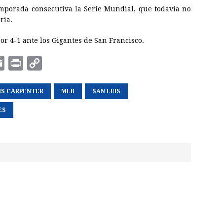
mporada consecutiva la Serie Mundial, que todavía no
ria.
or 4-1 ante los Gigantes de San Francisco.
E
P
C
m
r
o
IS CARPENTER
a
i
p
MLB
SAN LUIS
i
n
y
ES
l
t
L
i
n
k