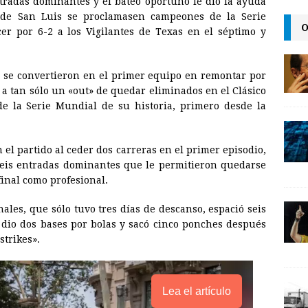
ntradas dominantes y el bateo oportuno le dio la ayuda
a
i
p
 de San Luis se proclamasen campeones de la Serie
i
n
y
O
er por 6-2 a los Vigilantes de Texas en el séptimo y
l
t
L
i
r se convertieron en el primer equipo en remontar por
n
 a tan sólo un «out» de quedar eliminados en el Clásico
de la Serie Mundial de su historia, primero desde la
k
el partido al ceder dos carreras en el primer episodio,
seis entradas dominantes que le permitieron quedarse
 final como profesional.
ales, que sólo tuvo tres días de descanso, espació seis
 dio dos bases por bolas y sacó cinco ponches después
strikes».
Lea el artículo