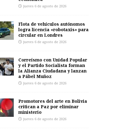
jueves 6 de agosto de 2026
Flota de vehículos autónomos
logra licencia «robotaxis» para
circular en Londres
jueves 6 de agosto de 2026
Correísmo con Unidad Popular
y el Partido Socialista forman
la Alianza Ciudadana y lanzan
a Pábel Muñoz
jueves 6 de agosto de 2026
Promotores del arte en Bolivia
critican a Paz por eliminar
ministerio
jueves 6 de agosto de 2026