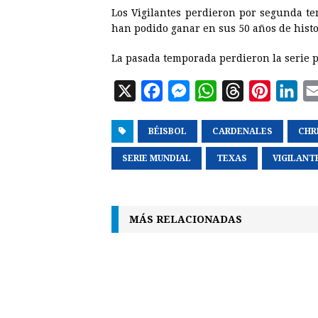
Los Vigilantes perdieron por segunda te
han podido ganar en sus 50 años de histo
La pasada temporada perdieron la serie p
X
F
M
W
T
P
L
a
e
h
h
i
i
BÉISBOL
c
s
CARDENALES
a
r
n
n
CHR
e
s
t
e
t
k
SERIE MUNDIAL
TEXAS
VIGILANT
b
e
s
a
e
e
o
n
A
d
r
d
o
g
p
s
e
I
MÁS RELACIONADAS
k
e
p
s
n
r
t