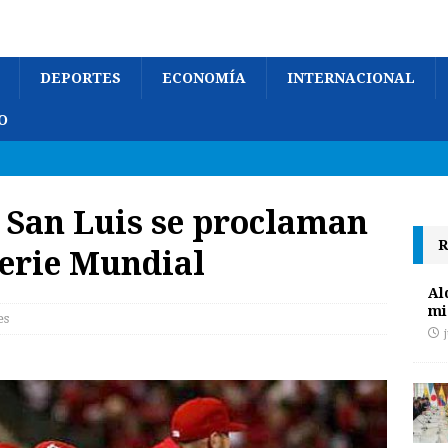
DEPORTES
ECONOMÍA
INTERNACIONAL
O
 San Luis se proclaman
R
erie Mundial
Al
mi
es