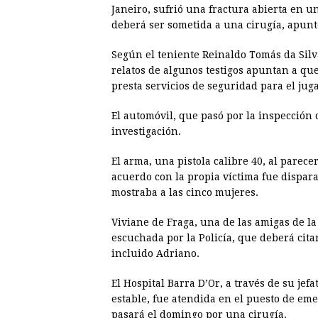
o
n
A
d
r
d
Janeiro, sufrió una fractura abierta en 
o
g
p
s
e
I
deberá ser sometida a una cirugía, apuntó
k
e
p
s
n
Según el teniente Reinaldo Tomás da Silva,
r
t
relatos de algunos testigos apuntan a qu
presta servicios de seguridad para el jug
El automóvil, que pasó por la inspección de
investigación.
El arma, una pistola calibre 40, al parec
acuerdo con la propia víctima fue dispar
mostraba a las cinco mujeres.
Viviane de Fraga, una de las amigas de la
escuchada por la Policía, que deberá cita
incluido Adriano.
El Hospital Barra D’Or, a través de su je
estable, fue atendida en el puesto de eme
pasará el domingo por una cirugía.