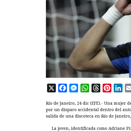
X
F
M
W
T
P
L
a
e
h
h
i
i
Río de Janeiro, 24 dic (EFE).- Una mujer
c
s
a
r
n
n
por un disparo accidental dentro del auto
e
s
t
e
t
k
salida de una discoteca en Río de Janeiro
b
e
s
a
e
e
La joven, identificada como Adriane Pi