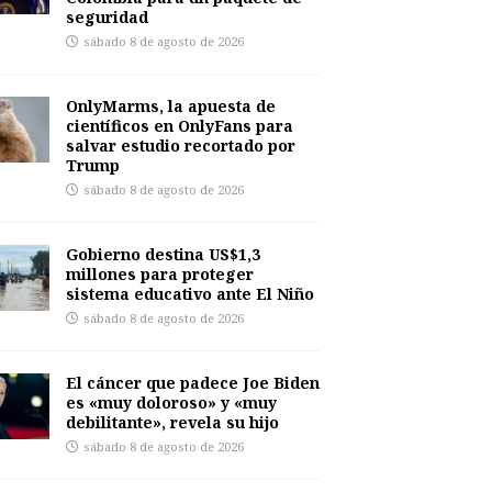
seguridad
sábado 8 de agosto de 2026
OnlyMarms, la apuesta de
científicos en OnlyFans para
salvar estudio recortado por
Trump
sábado 8 de agosto de 2026
Gobierno destina US$1,3
millones para proteger
sistema educativo ante El Niño
sábado 8 de agosto de 2026
El cáncer que padece Joe Biden
es «muy doloroso» y «muy
debilitante», revela su hijo
sábado 8 de agosto de 2026