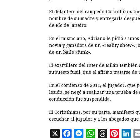
El delantero del campeón Corinthians fu
nombre de su madre y entregarla después 
de Río de Janeiro.
En el mismo año, Adriano le pidió a uno
novia y ganadora de un «reality show», 
de un baile «funk».
El exartillero del Inter de Milán también
supuesto fusil, que el afirmo tratarse de
En el comienzo de 2011, el jugador, que 
lesión, se negó a realizar una prueba de 
conducción fue suspendida.
El Corinthians, por su parte, manifestó 
escuchar al jugador y a los abogados que 
X
F
M
W
T
P
L