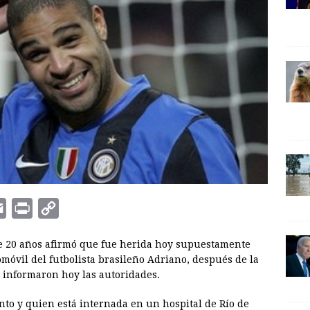
E
P
C
m
r
o
 de 20 años afirmó que fue herida hoy supuestamente
a
i
p
móvil del futbolista brasileño Adriano, después de la
i
n
y
, informaron hoy las autoridades.
l
t
L
nto y quien está internada en un hospital de Río de