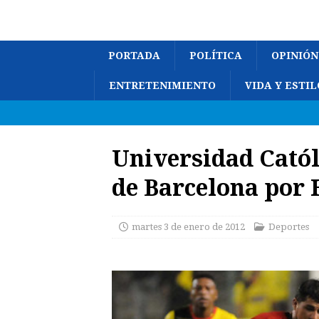
PORTADA
POLÍTICA
OPINIÓN
ENTRETENIMIENTO
VIDA Y ESTIL
Universidad Catól
de Barcelona por 
martes 3 de enero de 2012
Deportes