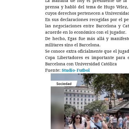
La mañana de hoy el presidente de la U
c
s
a
r
n
n
prensa y habló del tema de Hugo Vélez, 
e
s
t
e
t
k
cuyos derechos pertenecen a Universidad
En sus declaraciones recogidas por el p
b
e
s
a
e
e
las negociaciones entre Barcelona y Cat
o
n
A
d
r
d
acuerde en lo económico con el jugador.
o
g
p
s
e
I
De hecho, Egas fue más allá y manifestó
militares sino el Barcelona.
k
e
p
s
n
Se conoce extra oficialmente que el juga
r
t
Copa Libertadores es importante para 
Barcelona con Universidad Católica
Fuente:
Studio-Futbol