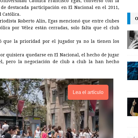
niversidad Católica Francisco Egas, conversó con la
a
i
p
de destacada participación en El Nacional en el 2011,
i
n
y
 Católica.
O
eriodista Roberto Alín, Egas mencionó que entre clubes
l
t
L
ólica por Vélez están cerradas, solo falta que el club
i
n
 que la prioridad por el jugador ya no la tienen los
k
dor quisiera quedarse en El Nacional, el hecho de jugar
el, pero la negociación de club a club la han hecho
Lea el artículo