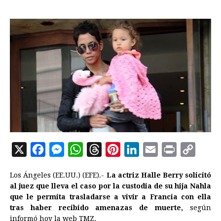
X
F
M
W
T
P
L
E
P
C
a
e
h
h
i
i
m
r
o
Los Ángeles (EE.UU.) (EFE).-
La actriz Halle Berry solicitó
c
s
a
r
n
n
a
i
p
al juez que lleva el caso por la custodia de su hija Nahla
e
s
t
e
t
k
i
n
y
que le permita trasladarse a vivir a Francia con ella
tras haber recibido amenazas de muerte,
b
e
s
a
e
e
l
t
según
L
informó hoy la web TMZ.