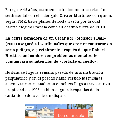
o
n
A
d
r
d
i
o
g
p
s
e
I
n
Berry, de 45 años, mantiene actualmente una relación
sentimental con el actor galo
Olivier Martínez
con quien,
k
e
p
s
n
k
según TMZ, tiene planes de boda, razón por la cual
r
t
habría elegido Francia como su destino fuera de EE.UU.
La actriz ganadora de un Óscar por «Monster’s Ball»
(2001) aseguró a los tribunales que cree encontrarse en
serio peligro, especialmente después de que Robert
Hoskins, un hombre con problemas mentales, le
comunicara su intención de «cortarle el cuello».
Hoskins se fugó la semana pasada de una institución
psiquiátrica y en el pasado había vertido las mismas
amenazas contra Madonna e incluso llegó a traspasar su
propiedad en 1995, si bien el guardaespaldas de la
cantante lo detuvo de un disparo.
Lea el artículo