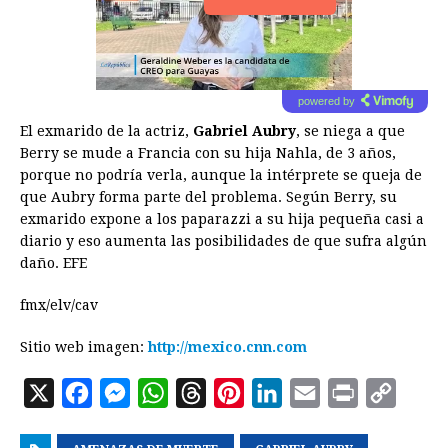
powered by
El exmarido de la actriz,
Gabriel Aubry
, se niega a que
Berry se mude a Francia con su hija Nahla, de 3 años,
porque no podría verla, aunque la intérprete se queja de
que Aubry forma parte del problema. Según Berry, su
exmarido expone a los paparazzi a su hija pequeña casi a
diario y eso aumenta las posibilidades de que sufra algún
daño. EFE
fmx/elv/cav
Sitio web imagen:
http://mexico.cnn.com
X
F
M
W
T
P
L
E
P
C
a
e
h
h
i
i
m
r
o