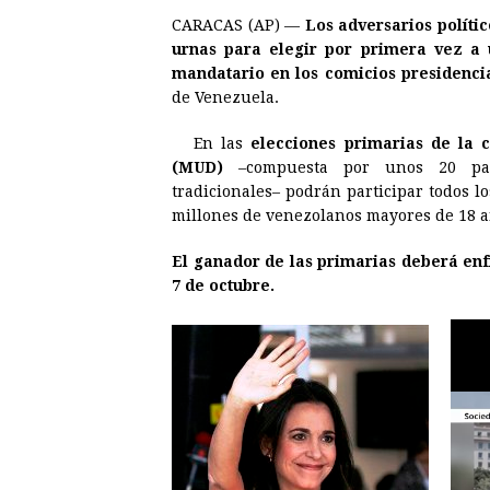
a
e
h
h
i
i
CARACAS (AP) —
Los adversarios políti
c
s
a
r
n
n
urnas para elegir por primera vez a 
e
s
t
e
t
k
mandatario en los comicios presidencia
de Venezuela.
b
e
s
a
e
e
o
n
A
d
r
d
En las
elecciones primarias de la c
o
g
p
s
e
I
(MUD)
–compuesta por unos 20 part
tradicionales– podrán participar todos lo
k
e
p
s
n
millones de venezolanos mayores de 18 a
r
t
El ganador de las primarias deberá enf
7 de octubre.