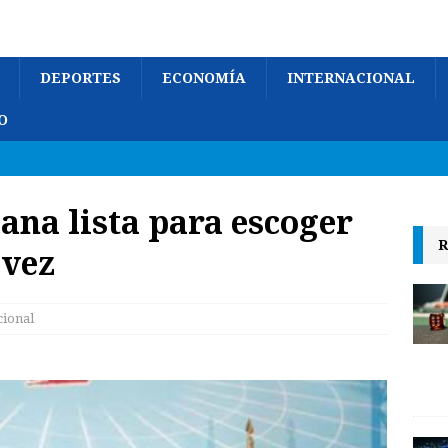
DEPORTES
ECONOMÍA
INTERNACIONAL
O
ana lista para escoger
R
ávez
cional