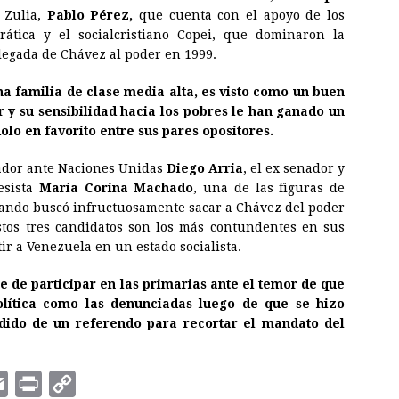
 Zulia,
Pablo Pérez,
que cuenta con el apoyo de los
rática y el socialcristiano Copei, que dominaron la
 llegada de Chávez al poder en 1999.
na familia de clase media alta, es visto como un buen
 y su sensibilidad hacia los pobres le han ganado un
lo en favorito entre sus pares opositores.
jador ante Naciones Unidas
Diego Arria
, el ex senador y
esista
María Corina Machado
, una de las figuras de
ando buscó infructuosamente sacar a Chávez del poder
stos tres candidatos son los más contundentes en sus
tir a Venezuela en un estado socialista.
 de participar en las primarias ante el temor de que
olítica como las denunciadas luego de que se hizo
edido de un referendo para recortar el mandato del
E
P
C