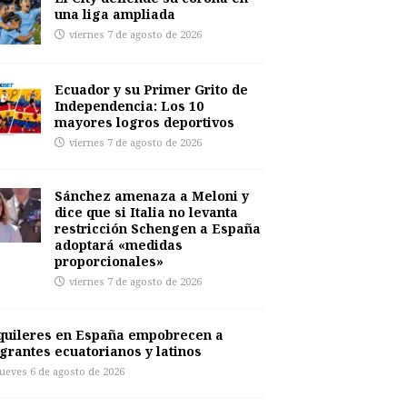
una liga ampliada
viernes 7 de agosto de 2026
Ecuador y su Primer Grito de
Independencia: Los 10
mayores logros deportivos
viernes 7 de agosto de 2026
Sánchez amenaza a Meloni y
dice que si Italia no levanta
restricción Schengen a España
adoptará «medidas
proporcionales»
viernes 7 de agosto de 2026
quileres en España empobrecen a
grantes ecuatorianos y latinos
jueves 6 de agosto de 2026