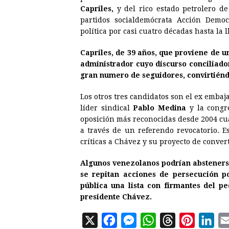
Capriles,
y del rico estado petrolero de
partidos socialdemócrata Acción Democ
política por casi cuatro décadas hasta la
Capriles, de 39 años, que proviene de u
administrador cuyo discurso conciliador
gran numero de seguidores, convirtiéndo
Los otros tres candidatos son el ex emba
líder sindical
Pablo Medina
y la congr
oposición más reconocidas desde 2004 cu
a través de un referendo revocatorio. E
críticas a Chávez y su proyecto de conver
Algunos venezolanos podrían abstenerse
se repitan acciones de persecución p
pública una lista con firmantes del p
presidente Chávez.
X
F
M
W
T
P
L