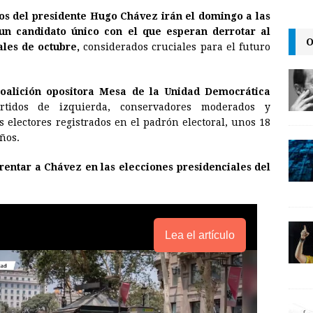
m
r
o
cos del presidente Hugo Chávez irán el domingo a las
a
i
p
un candidato único con el que esperan derrotar al
O
i
n
y
les de octubre,
considerados cruciales para el futuro
l
t
L
i
oalición opositora Mesa de la Unidad Democrática
n
idos de izquierda, conservadores moderados y
s electores registrados en el padrón electoral, unos 18
k
ños.
rentar a Chávez en las elecciones presidenciales del
Lea el artículo