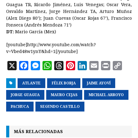
Guagua TR, Ricardo Jiménez, Luis Venegas; Oscar Vera,
Osvaldo Martínez, Jorge Hernández TA, Arturo Muñoz
(Alex Diego 80’); Juan Cuevas (Oscar Rojas 67’), Francisco
Fonseca (Andrés Mendoza 71’)
DT:
Mario García (Mex)
[youtube]http://www.youtube.com/watch?
v=Vbed48w1ynY&hd=1[/youtube]
X
F
M
W
T
P
L
E
P
C
a
e
h
h
i
i
m
r
o
ATLANTE
c
s
a
FÉLIX BORJA
r
n
n
JAIME AYOVÍ
a
i
p
e
s
t
e
t
k
i
n
y
JORGE GUAGUA
MAURO CEJAS
MICHAEL ARROYO
b
e
s
a
e
e
l
t
L
PACHUCA
SEGUNDO CASTILLO
o
n
A
d
r
d
i
o
g
p
s
e
I
n
k
e
p
s
n
k
MÁS RELACIONADAS