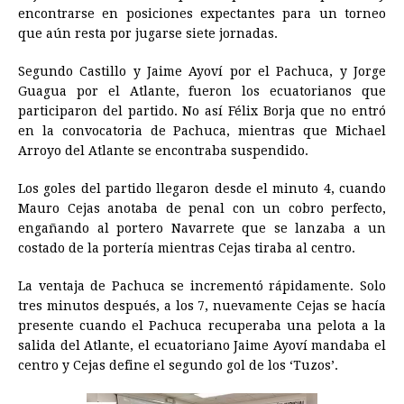
encontrarse en posiciones expectantes para un torneo
b
e
s
a
e
e
l
t
L
que aún resta por jugarse siete jornadas.
o
n
A
d
r
d
i
o
g
p
s
e
I
n
Segundo Castillo y Jaime Ayoví por el Pachuca, y Jorge
Guagua por el Atlante, fueron los ecuatorianos que
k
e
p
s
n
k
participaron del partido. No así Félix Borja que no entró
r
t
en la convocatoria de Pachuca, mientras que Michael
Arroyo del Atlante se encontraba suspendido.
Los goles del partido llegaron desde el minuto 4, cuando
Mauro Cejas anotaba de penal con un cobro perfecto,
engañando al portero Navarrete que se lanzaba a un
costado de la portería mientras Cejas tiraba al centro.
La ventaja de Pachuca se incrementó rápidamente. Solo
tres minutos después, a los 7, nuevamente Cejas se hacía
presente cuando el Pachuca recuperaba una pelota a la
salida del Atlante, el ecuatoriano Jaime Ayoví mandaba el
centro y Cejas define el segundo gol de los ‘Tuzos’.