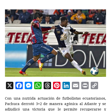
X
F
M
W
T
P
L
E
P
C
a
e
h
h
i
i
m
r
o
Con una nutrida actuación de futbolistas ecuatorianos,
c
s
a
r
n
n
a
i
p
Pachuca derrotó 3×2 de manera agónica al Atlante y se
e
s
t
e
t
k
i
n
y
adjudicó una victoria que le permite recuperarse y