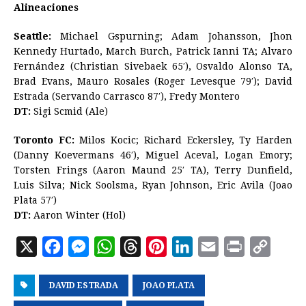
Alineaciones
Seattle:
Michael Gspurning; Adam Johansson, Jhon
Kennedy Hurtado, March Burch, Patrick Ianni TA; Alvaro
Fernández (Christian Sivebaek 65′), Osvaldo Alonso TA,
Brad Evans, Mauro Rosales (Roger Levesque 79′); David
Estrada (Servando Carrasco 87′), Fredy Montero
DT:
Sigi Scmid (Ale)
Toronto FC:
Milos Kocic; Richard Eckersley, Ty Harden
(Danny Koevermans 46′), Miguel Aceval, Logan Emory;
Torsten Frings (Aaron Maund 25′ TA), Terry Dunfield,
Luis Silva; Nick Soolsma, Ryan Johnson, Eric Avila (Joao
Plata 57′)
DT:
Aaron Winter (Hol)
X
F
M
W
T
P
L
E
P
C
a
e
h
h
i
i
m
r
o
DAVID ESTRADA
c
s
a
r
JOAO PLATA
n
n
a
i
p