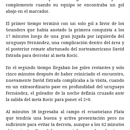
o
n
A
d
r
d
i
complemento cuando su equipo se encontraba un gol
o
g
p
s
e
I
n
abajo en el marcador.
k
e
p
s
n
k
El primer tiempo terminó con un solo gol a favor de los
r
t
Sounders que había anotado la primera conquista a los
17 minutos luego de una gran jugada por izquierda del
uruguayo Fernández, una complicación dentro del área y
el posterior remate afortunado del norteamericano David
Estrada para derrotar al meta Kocic.
En el segundo tiempo llegaban los goles restantes y solo
cinco minutos después de haber reiniciado el encuentro,
nuevamente David Estrada complicaba a la visita, cuando
en un extraordinario pase en profundidad del uruguayo
Fernández, el goleador de la noche definía cruzado ante
la salida del meta Kocic para poner el 2×0.
Al minutos 58 ingresaba al campo el ecuatoriano Plata
que tendría una buena y activa presentación pero no
suficiente para evitar la derrota, aunque a los 62 minutos