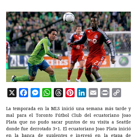
X
F
M
W
T
P
L
E
P
C
a
e
h
h
i
i
m
r
o
La temporada en la MLS inició una semana más tarde y
c
s
a
r
n
n
a
i
p
mal para el Toronto Fútbol Club del ecuatoriano Joao
e
s
t
e
t
k
i
n
y
Plata que no pudo sacar puntos de su visita a Seattle
donde fue derrotado 3×1. El ecuatoriano Joao Plata inició
b
e
s
a
e
e
l
t
L
en la banca de suplentes e ingresó en la etapa de