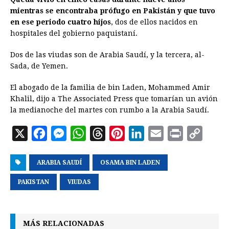
mientras se encontraba prófugo en Pakistán y que tuvo
en ese periodo cuatro hijos
, dos de ellos nacidos en
hospitales del gobierno paquistaní.
Dos de las viudas son de Arabia Saudí, y la tercera, al-
Sada, de Yemen.
El abogado de la familia de bin Laden, Mohammed Amir
Khalil, dijo a The Associated Press que tomarían un avión
la medianoche del martes con rumbo a la Arabia Saudí.
X
F
M
W
T
P
L
E
P
C
a
e
h
h
i
i
m
r
o
ARABIA SAUDÍ
c
s
a
OSAMA BIN LADEN
r
n
n
a
i
p
e
s
t
e
t
k
i
n
y
PAKISTAN
VIUDAS
b
e
s
a
e
e
l
t
L
o
n
A
d
r
d
i
MÁS RELACIONADAS
o
g
p
s
e
I
n