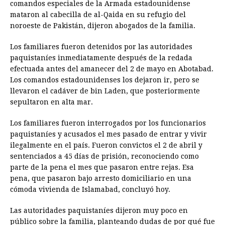
comandos especiales de la Armada estadounidense
b
e
s
a
e
e
l
t
L
mataron al cabecilla de al-Qaida en su refugio del
o
n
A
d
r
d
i
noroeste de Pakistán, dijeron abogados de la familia.
o
g
p
s
e
I
n
Los familiares fueron detenidos por las autoridades
k
e
p
s
n
k
paquistaníes inmediatamente después de la redada
r
t
efectuada antes del amanecer del 2 de mayo en Abotabad.
Los comandos estadounidenses los dejaron ir, pero se
llevaron el cadáver de bin Laden, que posteriormente
sepultaron en alta mar.
Los familiares fueron interrogados por los funcionarios
paquistaníes y acusados el mes pasado de entrar y vivir
ilegalmente en el país. Fueron convictos el 2 de abril y
sentenciados a 45 días de prisión, reconociendo como
parte de la pena el mes que pasaron entre rejas. Esa
pena, que pasaron bajo arresto domiciliario en una
cómoda vivienda de Islamabad, concluyó hoy.
Las autoridades paquistaníes dijeron muy poco en
público sobre la familia, planteando dudas de por qué fue