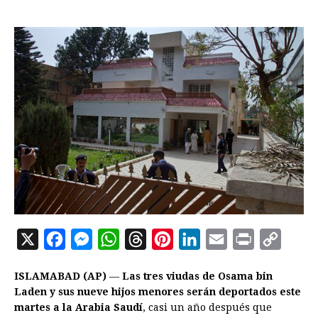
X
F
M
W
T
P
L
E
P
C
a
e
h
h
i
i
m
r
o
ISLAMABAD (AP)
—
Las tres viudas de Osama bin
c
s
a
r
n
n
a
i
p
Laden y sus nueve hijos menores serán deportados este
e
s
t
e
t
k
i
n
y
martes a la Arabia Saudí
, casi un año después que