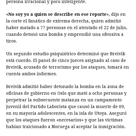
persona irracional y poco inteligente.
o
n
A
d
r
d
i
o
g
p
s
e
I
n
«
No soy yo a quien se describe en ese reporte
«, dijo en
la corte el fanático de extrema derecha, quien admitió
k
e
p
s
n
k
haber matado a 77 personas en el atentado el 22 de julio,
r
t
cuando detonó una bomba y emprendió una ofensiva a
tiros.
Un segundo estudio psiquiátrico determinó que Breivik
está cuerdo. El panel de cinco jueces asignado al caso de
Breivik, acusado de terrorismo por los ataques, tomará en
cuenta ambos informes.
Breivik admitió haber detonado la bomba en la zona de
oficinas de gobierno en Oslo que mató a ocho personas y
perpetrar la subsecuente matanza en un campamento
juvenil del Partido Laborista que causó la muerte de 69,
en su mayoría adolescentes, en la isla de Utoya. Aseguró
que los ataques fueron «necesarios» y que las víctimas
habían traicionado a Noruega al aceptar la inmigración.