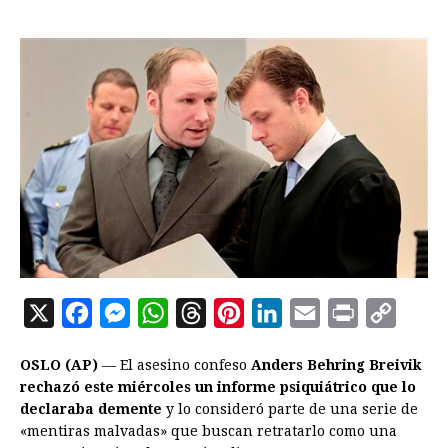
X
F
M
W
T
P
L
E
P
C
a
e
h
h
i
i
m
r
o
OSLO (AP)
— El asesino confeso
Anders Behring Breivik
c
s
a
r
n
n
a
i
p
rechazó este miércoles un informe psiquiátrico que lo
e
s
t
e
t
k
i
n
y
declaraba demente
y lo consideró parte de una serie de
«mentiras malvadas» que buscan retratarlo como una
b
e
s
a
e
e
l
t
L