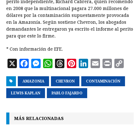
perito independiente, Richard Cabrera, quien recomendó
en 2008 que la multinacional pagara 27.000 millones de
dólares por la contaminación supuestamente provocada
en la Amazonía. Según sostiene Chevron, los abogados
demandantes le entregaron ya escrito el informe al perito
para que este lo firme.
* Con información de EFE.
X
F
M
W
T
P
L
E
P
C
a
e
h
h
i
i
m
r
o
AMAZONIA
c
s
a
CHEVRON
r
n
CONTAMINACIÓN
n
a
i
p
e
s
t
e
t
k
i
n
y
LEWIS KAPLAN
PABLO FAJARDO
b
e
s
a
e
e
l
t
L
o
n
A
d
r
d
i
MÁS RELACIONADAS
o
g
p
s
e
I
n
k
e
p
s
n
k
r
t