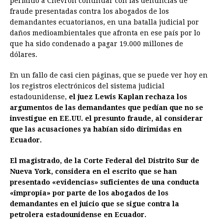
permitió a Chevron continuar con las denuncias de
e
s
t
e
t
k
i
n
y
fraude presentadas contra los abogados de los
demandantes ecuatorianos, en una batalla judicial por
b
e
s
a
e
e
l
t
L
daños medioambientales que afronta en ese país por lo
o
n
A
d
r
d
i
que ha sido condenado a pagar 19.000 millones de
o
g
p
s
e
I
n
dólares.
k
e
p
s
n
k
En un fallo de casi cien páginas, que se puede ver hoy en
r
t
los registros electrónicos del sistema judicial
estadounidense,
el juez Lewis Kaplan rechaza los
argumentos de las demandantes que pedían que no se
investigue en EE.UU. el presunto fraude, al considerar
que las acusaciones ya habían sido dirimidas en
Ecuador.
El magistrado, de la Corte Federal del Distrito Sur de
Nueva York, considera en el escrito que se han
presentado «evidencias» suficientes de una conducta
«impropia» por parte de los abogados de los
demandantes en el juicio que se sigue contra la
petrolera estadounidense en Ecuador.