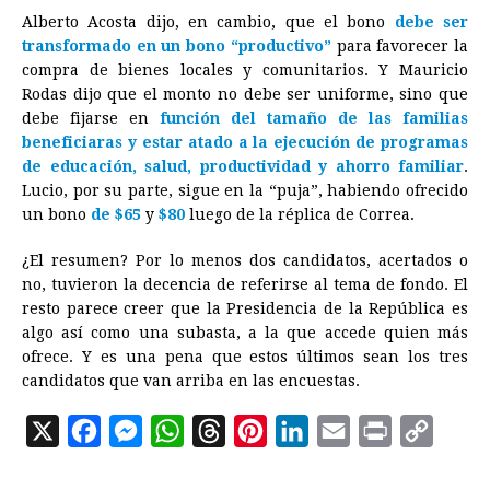
Alberto Acosta dijo, en cambio, que el bono
debe ser
transformado en un bono “productivo”
para favorecer la
compra de bienes locales y comunitarios. Y Mauricio
Rodas dijo que el monto no debe ser uniforme, sino que
debe fijarse en
función del tamaño de las familias
beneficiaras y estar atado a la ejecución de programas
de educación, salud, productividad y ahorro familiar
.
Lucio, por su parte, sigue en la “puja”, habiendo ofrecido
un bono
de $65
y
$80
luego de la réplica de Correa.
¿El resumen? Por lo menos dos candidatos, acertados o
no, tuvieron la decencia de referirse al tema de fondo. El
resto parece creer que la Presidencia de la República es
algo así como una subasta, a la que accede quien más
ofrece. Y es una pena que estos últimos sean los tres
candidatos que van arriba en las encuestas.
X
F
M
W
T
P
L
E
P
C
a
e
h
h
i
i
m
r
o