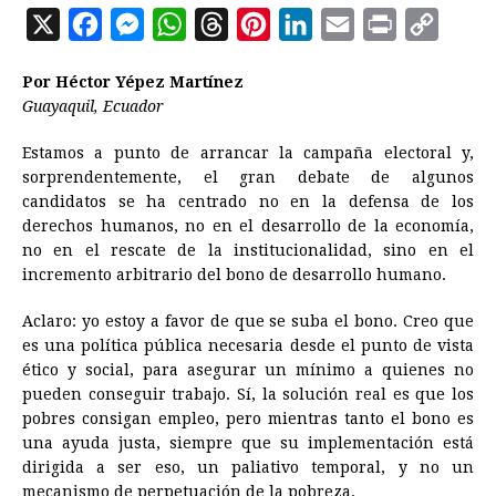
X
F
M
W
T
P
L
E
P
C
a
e
h
h
i
i
m
r
o
Por Héctor Yépez Martínez
c
s
a
r
n
n
a
i
p
Guayaquil, Ecuador
e
s
t
e
t
k
i
n
y
Estamos a punto de arrancar la campaña electoral y,
b
e
s
a
e
e
l
t
L
sorprendentemente, el gran debate de algunos
o
n
A
d
r
d
i
candidatos se ha centrado no en la defensa de los
o
g
p
s
e
I
n
derechos humanos, no en el desarrollo de la economía,
no en el rescate de la institucionalidad, sino en el
k
e
p
s
n
k
incremento arbitrario del bono de desarrollo humano.
r
t
Aclaro: yo estoy a favor de que se suba el bono. Creo que
es una política pública necesaria desde el punto de vista
ético y social, para asegurar un mínimo a quienes no
pueden conseguir trabajo. Sí, la solución real es que los
pobres consigan empleo, pero mientras tanto el bono es
una ayuda justa, siempre que su implementación está
dirigida a ser eso, un paliativo temporal, y no un
mecanismo de perpetuación de la pobreza.