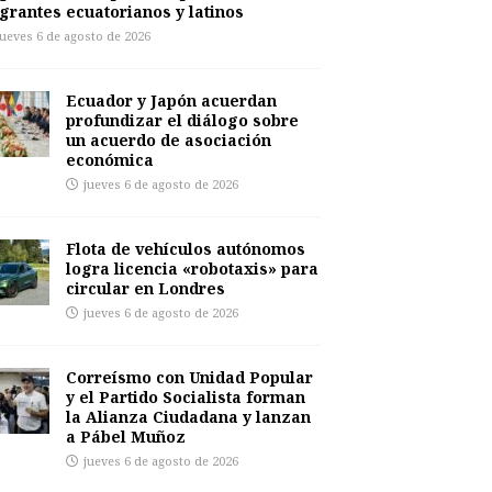
grantes ecuatorianos y latinos
jueves 6 de agosto de 2026
Ecuador y Japón acuerdan
profundizar el diálogo sobre
un acuerdo de asociación
económica
jueves 6 de agosto de 2026
Flota de vehículos autónomos
logra licencia «robotaxis» para
circular en Londres
jueves 6 de agosto de 2026
Correísmo con Unidad Popular
y el Partido Socialista forman
la Alianza Ciudadana y lanzan
a Pábel Muñoz
jueves 6 de agosto de 2026