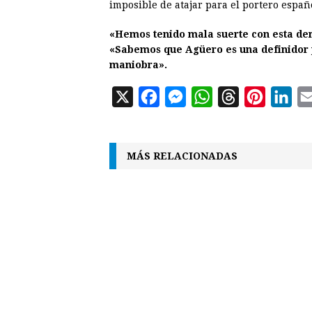
imposible de atajar para el portero españ
«Hemos tenido mala suerte con esta de
«Sabemos que Agüero es una definidor 
maniobra».
X
F
M
W
T
P
L
a
e
h
h
i
i
c
s
a
r
n
n
MÁS RELACIONADAS
e
s
t
e
t
k
b
e
s
a
e
e
o
n
A
d
r
d
o
g
p
s
e
I
k
e
p
s
n
r
t