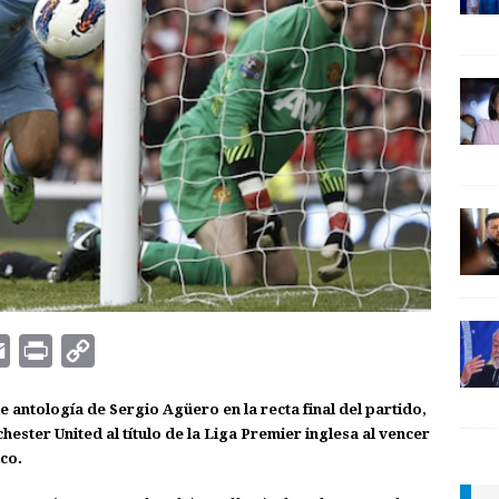
E
P
C
m
r
o
e antología de Sergio Agüero en la recta final del partido,
a
i
p
ester United al título de la Liga Premier inglesa al vencer
i
n
y
ico.
l
t
L