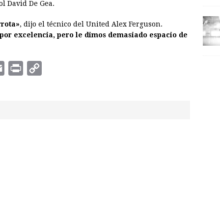
ol David De Gea.
rrota»
, dijo el técnico del United Alex Ferguson.
por excelencia, pero le dimos demasiado espacio de
E
P
C
m
r
o
a
i
p
i
n
y
l
t
L
i
n
k