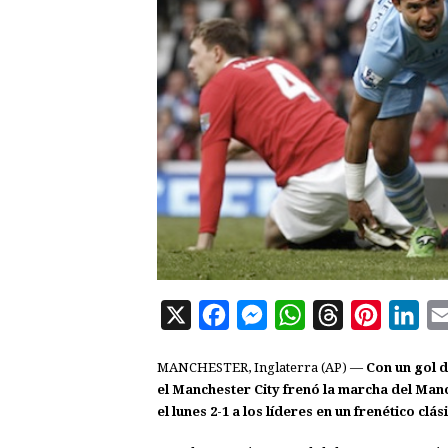
X
F
M
W
T
P
L
a
e
h
h
i
i
MANCHESTER, Inglaterra (AP) —
Con un gol d
c
s
a
r
n
n
el Manchester City frenó la marcha del Manch
e
s
t
e
t
k
el lunes 2-1 a los líderes en un frenético clás
b
e
s
a
e
e