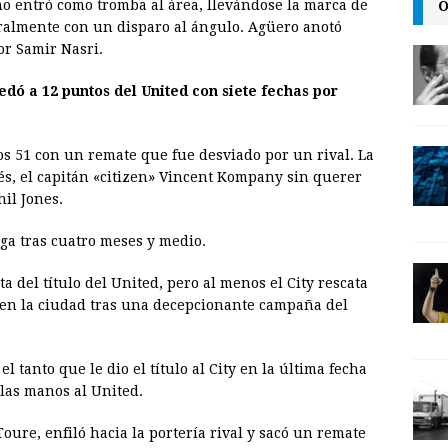
O
no entró como tromba al área, llevándose la marca de
i
tralmente con un disparo al ángulo. Agüero anotó
n
or Samir Nasri.
k
uedó a 12 puntos del United con siete fechas por
los 51 con un remate que fue desviado por un rival. La
s, el capitán «citizen» Vincent Kompany sin querer
il Jones.
iga tras cuatro meses y medio.
a del título del United, pero al menos el City rescata
 en la ciudad tras una decepcionante campaña del
l tanto que le dio el título al City en la última fecha
las manos al United.
oure, enfiló hacia la portería rival y sacó un remate