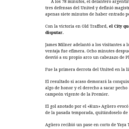
A los 78 minutos, el delantero argenti
o
n
A
d
r
d
tres defensas del United y definió magis
o
g
p
s
e
I
apenas siete minutos de haber entrado p
k
e
p
s
n
Con la victoria en Old Trafford,
el City q
r
t
disputar.
James Milner adelantó a los visitantes a 
ventaja fue efímera. Ocho minutes despué
desvió a su propio arco un cabezazo de Ph
Fue la primera derrota del United en la l
El resultado si acaso demorará la conquist
algo de honor y el derecho a sacar pecho
campeón vigente de la Premier.
El gol anotado por el «Kun» Agüero evocó e
de la pasada temporada, quitándoselo de 
Agüero recibió un pase en corto de Yaya T