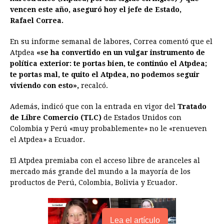
vencen este año, aseguró hoy el jefe de Estado,
o
n
A
d
r
d
i
Rafael Correa.
o
g
p
s
e
I
n
En su informe semanal de labores, Correa comentó que el
k
e
p
s
n
k
Atpdea
«se ha convertido en un vulgar instrumento de
r
t
política exterior: te portas bien, te continúo el Atpdea;
te portas mal, te quito el Atpdea, no podemos seguir
viviendo con esto»,
recalcó.
Además, indicó que con la entrada en vigor del
Tratado
de Libre Comercio (TLC)
de Estados Unidos con
Colombia y Perú «muy probablemente» no le «renueven
el Atpdea» a Ecuador.
El Atpdea premiaba con el acceso libre de aranceles al
mercado más grande del mundo a la mayoría de los
productos de Perú, Colombia, Bolivia y Ecuador.
Lea el artículo