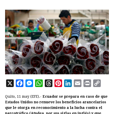
X
F
M
W
T
P
L
E
P
C
a
e
h
h
i
i
m
r
o
Quito, 11 may (EFE).-
Ecuador se prepara en caso de que
c
s
a
r
n
n
a
i
p
Estados Unidos no renueve los beneficios arancelarios
e
s
t
e
t
k
i
n
y
que le otorga en reconocimiento a la lucha contra el
narcotráfico (Atpdea, por sus siglas en inglés) y que
b
e
s
a
e
e
l
t
L