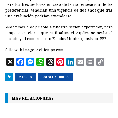
para los tres sectores en caso de la no renovación de las
preferencias, tendrían una vigencia de dos años que tras
una evaluación podrían extenderse.
«No vamos a dejar solo a nuestro sector exportador, pero
tampoco es cierto que si finaliza el Atpdea se acaba el
mundo y el comercio con Estados Unidos», insistió. EFE
Sitio web imagen: eltiempo.com.ec
X
F
M
W
T
P
L
E
P
C
a
e
h
h
i
i
m
r
o
ATPDEA
c
s
RAFAEL CORREA
a
r
n
n
a
i
p
e
s
t
e
t
k
i
n
y
b
e
s
a
e
e
l
t
L
MÁS RELACIONADAS
o
n
A
d
r
d
i
o
g
p
s
e
I
n
k
e
p
s
n
k