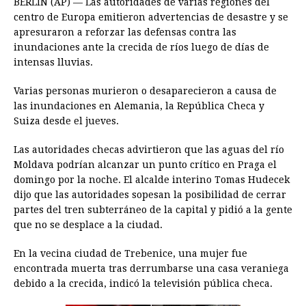
BERLIN (AP) — Las autoridades de varias regiones del
c
s
a
r
n
n
a
i
p
centro de Europa emitieron advertencias de desastre y se
e
s
t
e
t
k
i
n
y
apresuraron a reforzar las defensas contra las
inundaciones ante la crecida de ríos luego de días de
b
e
s
a
e
e
l
t
L
intensas lluvias.
o
n
A
d
r
d
i
o
g
p
s
e
I
n
Varias personas murieron o desaparecieron a causa de
las inundaciones en Alemania, la República Checa y
k
e
p
s
n
k
Suiza desde el jueves.
r
t
Las autoridades checas advirtieron que las aguas del río
Moldava podrían alcanzar un punto crítico en Praga el
domingo por la noche. El alcalde interino Tomas Hudecek
dijo que las autoridades sopesan la posibilidad de cerrar
partes del tren subterráneo de la capital y pidió a la gente
que no se desplace a la ciudad.
En la vecina ciudad de Trebenice, una mujer fue
encontrada muerta tras derrumbarse una casa veraniega
debido a la crecida, indicó la televisión pública checa.