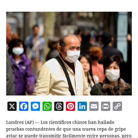
X
F
M
W
T
P
L
E
P
C
a
e
h
h
i
i
m
r
o
Londres (AP) — Los científicos chinos han hallado
c
s
a
r
n
n
a
i
p
pruebas contundentes de que una nueva cepa de gripe
e
s
t
e
t
k
i
n
y
aviar se puede transmitir fácilmente entre personas, pero