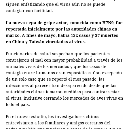
siguen enfatizando que el virus aún no se puede
b
e
s
a
e
e
l
t
L
contagiar con facilidad.
o
n
A
d
r
d
i
o
g
p
s
e
I
n
La nueva cepa de gripe aviar, conocida como H7N9, fue
reportada inicialmente por las autoridades chinas en
k
e
p
s
n
k
marzo. A fines de mayo, había 132 casos y 37 muertes
r
t
en China y Taiwán vinculadas al virus.
Funcionarios de salud sospechan que los pacientes
contrajeron el mal con mayor probabilidad a través de los
animales vivos de los mercados y que los casos de
contagio entre humanos eran esporádicos. Con excepción
de un solo caso que se reportó el mes pasado, las
infecciones al parecer han desaparecido desde que las
autoridades chinas tomaron medidas para contrarrestar
el virus, inclusive cerrando los mercados de aves vivas en
todo el país.
En el nuevo estudio, los investigadores chinos
entrevistaron a los familiares y amigos cercanos del