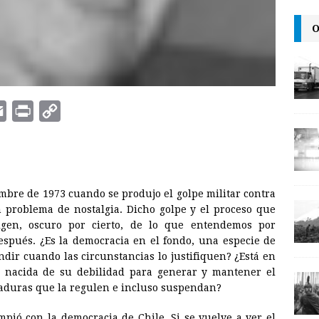
O
E
P
C
m
r
o
a
i
p
i
n
y
mbre de 1973 cuando se produjo el golpe militar contra
l
t
L
 problema de nostalgia. Dicho golpe y el proceso que
i
gen, oscuro por cierto, de lo que entendemos por
n
spués. ¿Es la democracia en el fondo, una especie de
dir cuando las circunstancias lo justifiquen? ¿Está en
k
a, nacida de su debilidad para generar y mantener el
taduras que la regulen e incluso suspendan?
mpió con la democracia de Chile. Si se vuelve a ver el