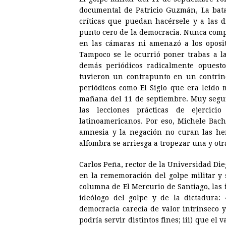
documental de Patricio Guzmán, La batal
críticas que puedan hacérsele y a las d
punto cero de la democracia. Nunca compr
en las cámaras ni amenazó a los oposit
Tampoco se le ocurrió poner trabas a la
demás periódicos radicalmente opuesto
tuvieron un contrapunto en un contrinc
periódicos como El Siglo que era leído 
mañana del 11 de septiembre. Muy segu
las lecciones prácticas de ejerci
latinoamericanos. Por eso, Michele Bach
amnesia y la negación no curan las her
alfombra se arriesga a tropezar una y otr
Carlos Peña, rector de la Universidad Die
en la rememoración del golpe militar y 
columna de El Mercurio de Santiago, las 
ideólogo del golpe y de la dictadura: 
democracia carecía de valor intrínseco 
podría servir distintos fines; iii) que e