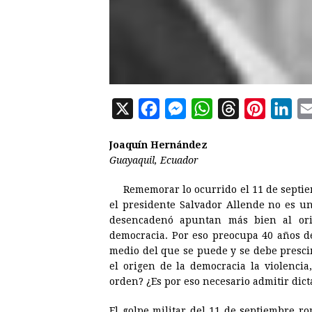
X
F
M
W
T
P
L
a
e
h
h
i
i
Joaquín Hernández
c
s
a
r
n
n
Guayaquil, Ecuador
e
s
t
e
t
k
Rememorar lo ocurrido el 11 de septie
b
e
s
a
e
e
el presidente Salvador Allende no es un
o
n
A
d
r
d
desencadenó apuntan más bien al ori
o
g
p
s
e
I
democracia. Por eso preocupa 40 años de
medio del que se puede y se debe prescin
k
e
p
s
n
el origen de la democracia la violenci
r
t
orden? ¿Es por eso necesario admitir dic
El golpe militar del 11 de septiembre ro