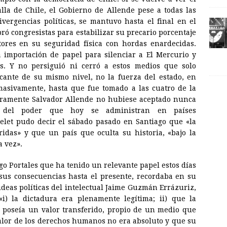
la de Chile, el Gobierno de Allende pese a todas las
ivergencias políticas, se mantuvo hasta el final en el
ó congresistas para estabilizar su precario porcentaje
ores en su seguridad física con hordas enardecidas.
 importación de papel para silenciar a El Mercurio y
s. Y no persiguió ni cerró a estos medios que solo
ante de su mismo nivel, no la fuerza del estado, en
masivamente, hasta que fue tomado a las cuatro de la
ramente Salvador Allende no hubiese aceptado nunca
cio del poder que hoy se administran en países
elet pudo decir el sábado pasado en Santiago que «la
idas» y que un país que oculta su historia, «bajo la
a vez».
go Portales que ha tenido un relevante papel estos días
sus consecuencias hasta el presente, recordaba en su
ideas políticas del intelectual Jaime Guzmán Errázuriz,
«i) la dictadura era plenamente legítima; ii) que la
y poseía un valor transferido, propio de un medio que
l valor de los derechos humanos no era absoluto y que su