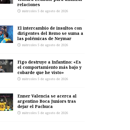
relaciones
miércoles 5 de agosto de 2026
El intercambio de insultos con
dirigentes del Remo se suma a
las polémicas de Neymar
miércoles 5 de agosto de 2026
Figo destruye a Infantino: «Es
el comportamiento más bajo y
cobarde que he visto»
miércoles 5 de agosto de 2026
Enner Valencia se acerca al
argentino Boca Juniors tras
dejar el Pachuca
miércoles 5 de agosto de 2026