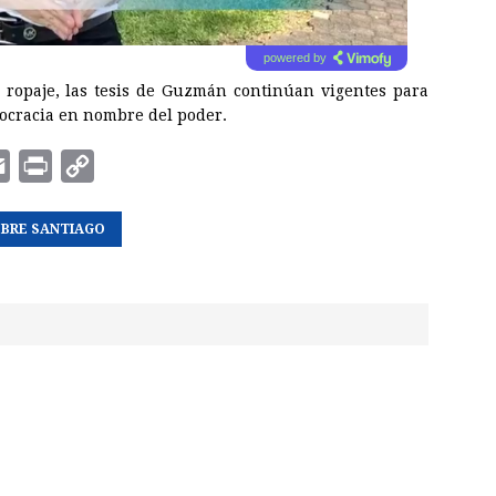
powered by
 ropaje, las tesis de Guzmán continúan vigentes para
mocracia en nombre del poder.
E
P
C
m
r
o
OBRE SANTIAGO
a
i
p
i
n
y
l
t
L
i
n
k