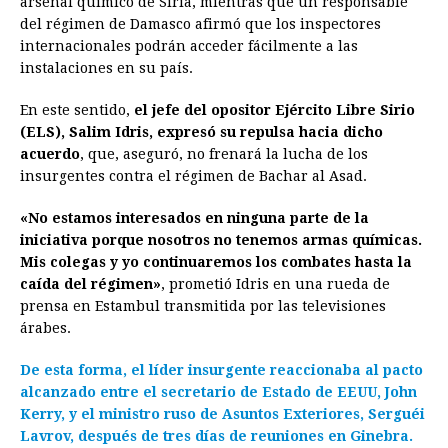
arsenal químico de Siria, mientras que un responsable
del régimen de Damasco afirmó que los inspectores
b
e
s
a
e
e
l
t
L
internacionales podrán acceder fácilmente a las
o
n
A
d
r
d
i
instalaciones en su país.
o
g
p
s
e
I
n
En este sentido,
el jefe del opositor Ejército Libre Sirio
k
e
p
s
n
k
(ELS), Salim Idris, expresó su repulsa hacia dicho
r
t
acuerdo
, que, aseguró, no frenará la lucha de los
insurgentes contra el régimen de Bachar al Asad.
«No estamos interesados en ninguna parte de la
iniciativa porque nosotros no tenemos armas químicas.
Mis colegas y yo continuaremos los combates hasta la
caída del régimen»
, prometió Idris en una rueda de
prensa en Estambul transmitida por las televisiones
árabes.
De esta forma, el líder insurgente reaccionaba al pacto
alcanzado entre el secretario de Estado de EEUU, John
Kerry, y el ministro ruso de Asuntos Exteriores, Serguéi
Lavrov, después de tres días de reuniones en Ginebra.