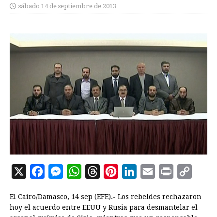
sábado 14 de septiembre de 2013
X
F
M
W
T
P
L
E
P
C
a
e
h
h
i
i
m
r
o
El Cairo/Damasco, 14 sep (EFE).- Los rebeldes rechazaron
c
s
a
r
n
n
a
i
p
hoy el acuerdo entre EEUU y Rusia para desmantelar el
e
s
t
e
t
k
i
n
y