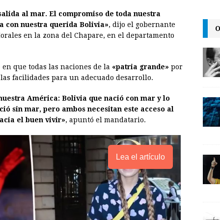
l
t
L
a salida al mar. El compromiso de toda nuestra
i
a con nuestra querida Bolivia»
, dijo el gobernante
O
n
rales en la zona del Chapare, en el departamento
k
 en que todas las naciones de la
«patria grande»
por
 las facilidades para un adecuado desarrollo.
nuestra América: Bolivia que nació con mar y lo
ció sin mar, pero ambos necesitan este acceso al
acia el buen vivir»
, apuntó el mandatario.
Lea el artículo