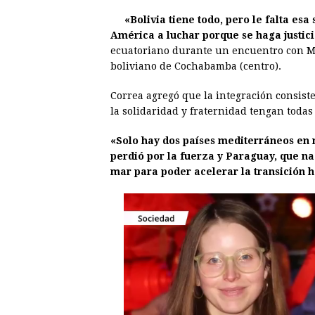
b
e
s
a
e
e
«Bolivia tiene todo, pero le falta es
o
n
A
d
r
d
América a luchar porque se haga justici
o
g
p
s
e
I
ecuatoriano durante un encuentro con Mo
boliviano de Cochabamba (centro).
k
e
p
s
n
r
t
Correa agregó que la integración consiste
la solidaridad y fraternidad tengan todas
«Solo hay dos países mediterráneos en 
perdió por la fuerza y Paraguay, que na
mar para poder acelerar la transición h