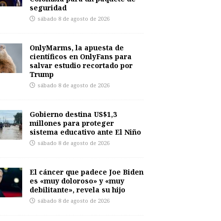
seguridad
sábado 8 de agosto de 2026
OnlyMarms, la apuesta de
científicos en OnlyFans para
salvar estudio recortado por
Trump
sábado 8 de agosto de 2026
Gobierno destina US$1,3
millones para proteger
sistema educativo ante El Niño
sábado 8 de agosto de 2026
El cáncer que padece Joe Biden
es «muy doloroso» y «muy
debilitante», revela su hijo
sábado 8 de agosto de 2026