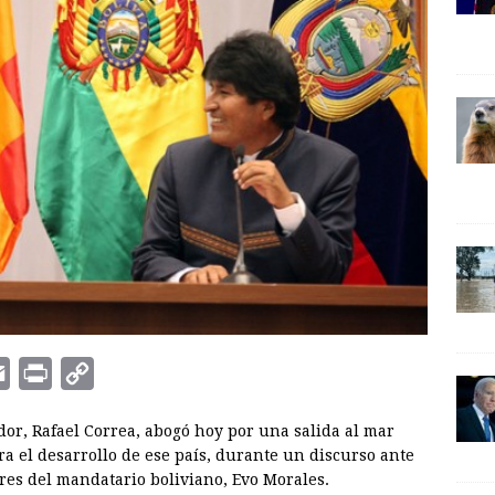
E
P
C
m
r
o
ador, Rafael Correa, abogó hoy por una salida al mar
a
i
p
ra el desarrollo de ese país, durante un discurso ante
i
n
y
es del mandatario boliviano, Evo Morales.