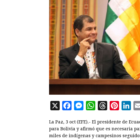
X
F
M
W
T
P
L
a
e
h
h
i
i
La Paz, 3 oct (EFE).- El presidente de Ecu
c
s
a
r
n
n
para Bolivia y afirmó que es necesaria pa
e
s
t
e
t
k
miles de indígenas y campesinos seguidor