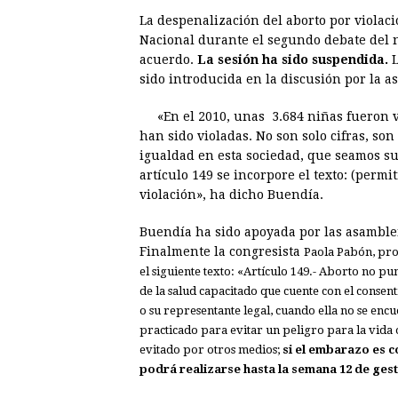
a
e
h
h
i
i
La despenalización del aborto por violac
c
s
a
r
n
n
Nacional durante el segundo debate del n
e
s
t
e
t
k
acuerdo.
La sesión ha sido suspendida.
L
sido introducida en la discusión por la 
b
e
s
a
e
e
o
n
A
d
r
d
«En el 2010, unas 3.684 niñas fueron ví
o
g
p
s
e
I
han sido violadas. No son solo cifras, s
igualdad en esta sociedad, que seamos su
k
e
p
s
n
artículo 149 se incorpore el texto: (perm
r
t
violación», ha dicho Buendía.
Buendía ha sido apoyada por las asambleí
Finalmente la congresista
Paola Pabón,
pro
el siguiente texto: «Artículo 149.- Aborto no p
de la salud capacitado que cuente con el consen
o su representante legal, cuando ella no se encu
practicado para evitar un peligro para la vida 
evitado por otros medios;
si el embarazo es c
podrá realizarse hasta la semana 12 de gest