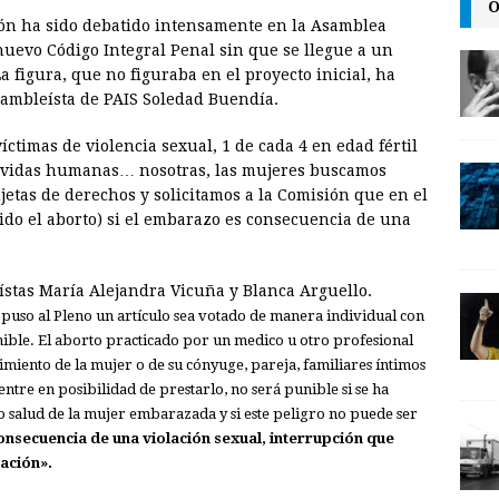
m
r
o
O
ión ha sido debatido intensamente en la Asamblea
a
i
p
uevo Código Integral Penal sin que se llegue a un
i
n
y
a figura, que no figuraba en el proyecto inicial, ha
asambleísta de PAIS Soledad Buendía.
l
t
L
i
ctimas de violencia sexual, 1 de cada 4 en edad fértil
n
on vidas humanas… nosotras, las mujeres buscamos
jetas de derechos y solicitamos a la Comisión que en el
k
itido el aborto) si el embarazo es consecuencia de una
stas María Alejandra Vicuña y Blanca Arguello.
puso al Pleno un artículo sea votado de manera individual con
unible. El aborto practicado por un medico u otro profesional
timiento de la mujer o de su cónyuge, pareja, familiares íntimos
entre en posibilidad de prestarlo, no será punible si se ha
o salud de la mujer embarazada y si este peligro no puede ser
onsecuencia de una violación sexual, interrupción que
ación».