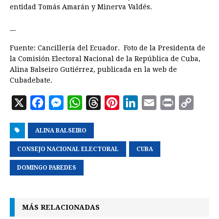
entidad Tomás Amarán y Minerva Valdés.
__
Fuente: Cancillería del Ecuador. Foto de la Presidenta de
la Comisión Electoral Nacional de la República de Cuba,
Alina Balseiro Gutiérrez, publicada en la web de
Cubadebate.
X
F
M
W
T
P
L
E
P
C
a
e
h
h
i
i
m
r
o
ALINA BALSEIRO
c
s
a
r
n
n
a
i
p
e
s
t
e
t
k
i
n
y
CONSEJO NACIONAL ELECTORAL
CUBA
b
e
s
a
e
e
l
t
L
DOMINGO PAREDES
o
n
A
d
r
d
i
o
g
p
s
e
I
n
k
e
p
s
n
k
MÁS RELACIONADAS