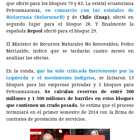
o
g
p
s
e
I
n
que ofertó para los bloques 79 y 83. La estatal ecuatoriana
Petroamazonas,
en consorcio con las estatales de
k
e
p
s
n
k
Bielorrusia (Belorusneft)
y de
Chile (Enap)
, ofertó en
r
t
segundo lugar para el bloque 28. Y finalmente la
española
Repsol
ofertó para el bloque 29.
El Ministro de Recursos Naturales No Renovables, Pedro
Merizalde, indicó que se tardarán cuatro meses en
analizar las ofertas.
En la ronda,
que ha sido criticada fuertemente por la
izquierda y el movimiento indígena
, se licitaron 13
bloques para las empresas privadas y 3 bloques para
Petroamazonas.
Se calculan reservas de entré 300
millones y 1 500 millones de barriles en estos bloques
que contienen un crudo pesado.
Se estima que el proceso
terminará en el primer semestre de 2014 con la firma de
contratos de prestación de servicios.