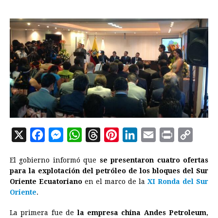
X
F
M
W
T
P
L
E
P
C
a
e
h
h
i
i
m
r
o
El gobierno informó que
se presentaron cuatro ofertas
c
s
a
r
n
n
a
i
p
para la explotación del petróleo de los bloques del Sur
e
s
t
e
t
k
i
n
y
Oriente Ecuatoriano
en el marco de la
XI Ronda del Sur
Oriente
.
b
e
s
a
e
e
l
t
L
o
n
A
d
r
d
i
La primera fue de
la empresa china Andes Petroleum
,