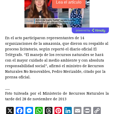
Lea el artículo
powered by
En el acto participaron representantes de 14
organizaciones de la amazonia, que dieron su respaldo al
proceso licitatorio, según reportó el diario oficial El
Telégrafo. “El manejo de los recursos naturales se hará
con el mayor cuidado al medio ambiente y con absoluta
responsabilidad social”, afirmó el ministro de Recursos
Naturales No Renovables, Pedro Merizalde, citado por la
prensa oficial.
___
Foto tuiteada por el Ministerio de Recursos Naturales la
tarde del 28 de noviembre de 2013
X
F
M
W
T
P
L
E
P
C