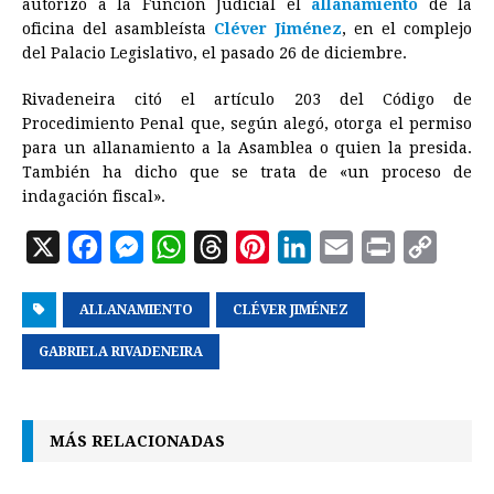
autorizó a la Función Judicial el
allanamiento
de la
oficina del asambleísta
b
e
s
Cléver Jiménez
a
e
e
, en el complejo
l
t
L
del Palacio Legislativo, el pasado 26 de diciembre.
o
n
A
d
r
d
i
o
g
p
s
e
I
n
Rivadeneira citó el artículo 203 del Código de
Procedimiento Penal que, según alegó, otorga el permiso
k
e
p
s
n
k
para un allanamiento a la Asamblea o quien la presida.
r
t
También ha dicho que se trata de «un proceso de
indagación fiscal».
X
F
M
W
T
P
L
E
P
C
a
e
h
h
i
i
m
r
o
ALLANAMIENTO
c
s
a
r
CLÉVER JIMÉNEZ
n
n
a
i
p
e
s
t
e
t
k
i
n
y
GABRIELA RIVADENEIRA
b
e
s
a
e
e
l
t
L
o
n
A
d
r
d
i
MÁS RELACIONADAS
o
g
p
s
e
I
n
k
e
p
s
n
k