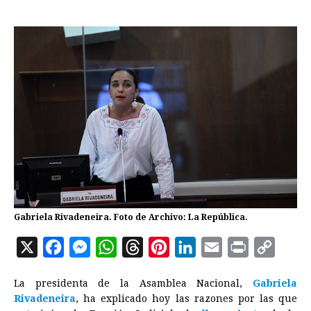
Gabriela Rivadeneira. Foto de Archivo: La República.
X
F
M
W
T
P
L
E
P
C
a
e
h
h
i
i
m
r
o
La presidenta de la Asamblea Nacional,
Gabriela
c
s
a
r
n
n
a
i
p
Rivadeneira
, ha explicado hoy las razones por las que
e
s
t
e
t
k
i
n
y