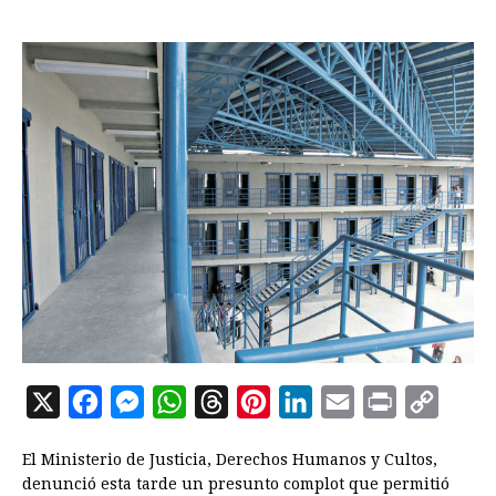
X
F
M
W
T
P
L
E
P
C
a
e
h
h
i
i
m
r
o
El Ministerio de Justicia, Derechos Humanos y Cultos,
c
s
a
r
n
n
a
i
p
denunció esta tarde un presunto complot que permitió