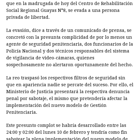
e
s
t
e
t
k
i
n
y
que en la madrugada de hoy del Centro de Rehabilitación
Social Regional Guayas N°8, se evada a una persona
b
e
s
a
e
e
l
t
L
privada de libertad.
o
n
A
d
r
d
i
o
g
p
s
e
I
n
La evasión, dice a través de un comunicado de prensa, se
concretó con la presunta complicidad de por lo menos un
k
e
p
s
n
k
agente de seguridad penitenciaria, dos funcionarios de la
r
t
Policía Nacional y dos técnicos responsables del sistema
de vigilancia de video-cámaras, quienes
sospechosamente no alertaron oportunamente del hecho.
La reo traspasó los respectivos filtros de seguridad sin
que en apariencia nadie se percate del suceso. Por ello, el
Ministerio de Justicia presentará la respectiva denuncia
penal por sabotaje, el mismo que pretendería afectar la
implementación del nuevo modelo de Gestión
Penitenciaria.
Este presunto complot se habría desarrollado entre las
24:00 y 02:00 del lunes 10 de febrero y tendría como fin
sabotear la plena implementación del nuevo modelo de