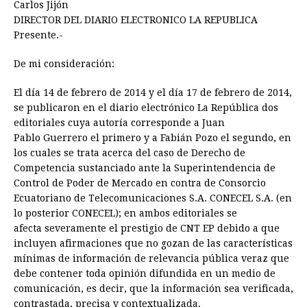
e
s
t
e
t
k
i
n
y
Carlos Jijón
DIRECTOR DEL DIARIO ELECTRONICO LA REPUBLICA
b
e
s
a
e
e
l
t
L
Presente.-
o
n
A
d
r
d
i
o
g
p
s
e
I
n
De mi consideración:
k
e
p
s
n
k
El día 14 de febrero de 2014 y el día 17 de febrero de 2014,
r
t
se publicaron en el diario electrónico La República dos
editoriales cuya autoría corresponde a Juan
Pablo Guerrero el primero y a Fabián Pozo el segundo, en
los cuales se trata acerca del caso de Derecho de
Competencia sustanciado ante la Superintendencia de
Control de Poder de Mercado en contra de Consorcio
Ecuatoriano de Telecomunicaciones S.A. CONECEL S.A. (en
lo posterior CONECEL); en ambos editoriales se
afecta severamente el prestigio de CNT EP debido a que
incluyen afirmaciones que no gozan de las características
mínimas de información de relevancia pública veraz que
debe contener toda opinión difundida en un medio de
comunicación, es decir, que la información sea verificada,
contrastada, precisa y contextualizada.