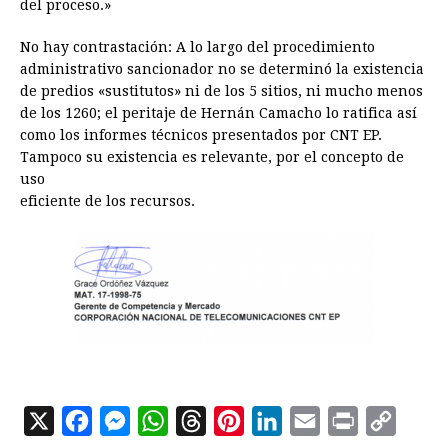
del proceso.»
No hay contrastación: A lo largo del procedimiento
administrativo sancionador no se determinó la existencia
de predios «sustitutos» ni de los 5 sitios, ni mucho menos
de los 1260; el peritaje de Hernán Camacho lo ratifica así
como los informes técnicos presentados por CNT EP.
Tampoco su existencia es relevante, por el concepto de
uso
eficiente de los recursos.
X
F
M
W
T
P
L
E
P
C