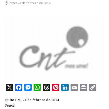
lunes 24 de febrero de 2014
X
F
M
W
T
P
L
E
P
C
a
e
h
h
i
i
m
r
o
Quito DM, 21 de febrero de 2014
c
s
a
r
n
n
a
i
p
Señor