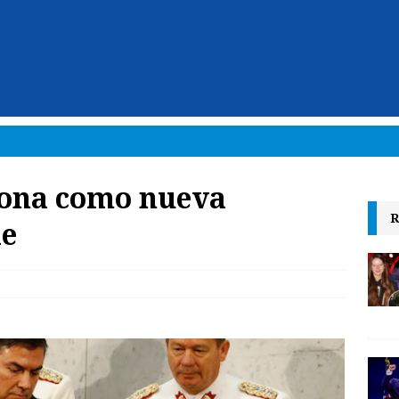
iona como nueva
R
le