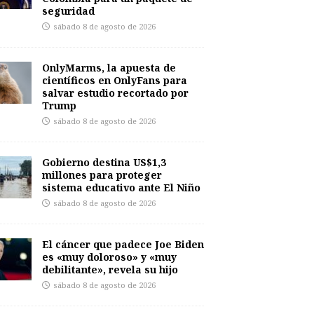
seguridad
sábado 8 de agosto de 2026
OnlyMarms, la apuesta de
científicos en OnlyFans para
salvar estudio recortado por
Trump
sábado 8 de agosto de 2026
Gobierno destina US$1,3
millones para proteger
sistema educativo ante El Niño
sábado 8 de agosto de 2026
El cáncer que padece Joe Biden
es «muy doloroso» y «muy
debilitante», revela su hijo
sábado 8 de agosto de 2026