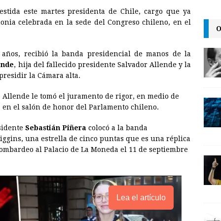
m
r
o
stida este martes presidenta de Chile, cargo que ya
a
i
p
onia celebrada en la sede del Congreso chileno, en el
O
i
n
y
l
t
L
años, recibió la banda presidencial de manos de la
i
ende
, hija del fallecido presidente Salvador Allende y la
n
presidir la Cámara alta.
k
 Allende le tomó el juramento de rigor, en medio de
, en el salón de honor del Parlamento chileno.
sidente
Sebastián Piñera
colocó a la banda
iggins, una estrella de cinco puntas que es una réplica
 bombardeo al Palacio de La Moneda el 11 de septiembre
Lea el artículo