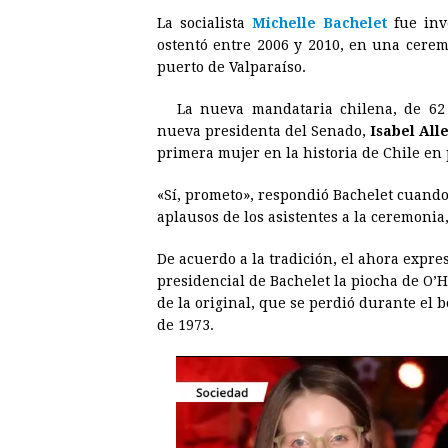
a
e
h
h
i
i
La socialista
Michelle Bachelet
fue inve
c
s
a
r
n
n
ostentó entre 2006 y 2010, en una cerem
e
s
t
e
t
k
puerto de Valparaíso.
b
e
s
a
e
e
La nueva mandataria chilena, de 62 
o
n
A
d
r
d
nueva presidenta del Senado,
Isabel All
o
g
p
s
e
I
primera mujer en la historia de Chile en 
k
e
p
s
n
«Sí, prometo», respondió Bachelet cuando
r
t
aplausos de los asistentes a la ceremonia
De acuerdo a la tradición, el ahora expre
presidencial de Bachelet la piocha de O’H
de la original, que se perdió durante el
de 1973.