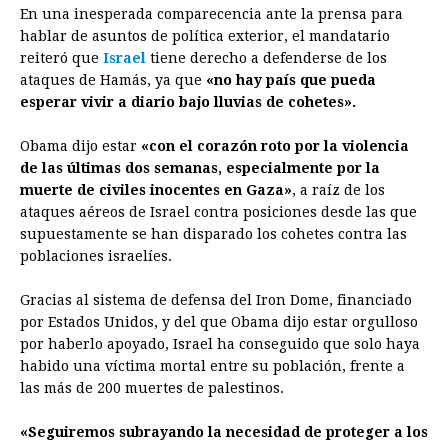
o
n
A
d
r
d
i
En una inesperada comparecencia ante la prensa para
o
g
p
s
e
I
n
hablar de asuntos de política exterior, el mandatario
reiteró que
Israel
tiene derecho a defenderse de los
k
e
p
s
n
k
ataques de Hamás, ya que
«no hay país que pueda
r
t
esperar vivir a diario bajo lluvias de cohetes».
Obama
dijo estar
«con el corazón roto por la violencia
de las últimas dos semanas, especialmente por la
muerte de civiles inocentes en Gaza»
, a raíz de los
ataques aéreos de Israel contra posiciones desde las que
supuestamente se han disparado los cohetes contra las
poblaciones israelíes.
Gracias al sistema de defensa del Iron Dome, financiado
por Estados Unidos, y del que
Obama
dijo estar orgulloso
por haberlo apoyado, Israel ha conseguido que solo haya
habido una víctima mortal entre su población, frente a
las más de 200 muertes de palestinos.
«Seguiremos subrayando la necesidad de proteger a los