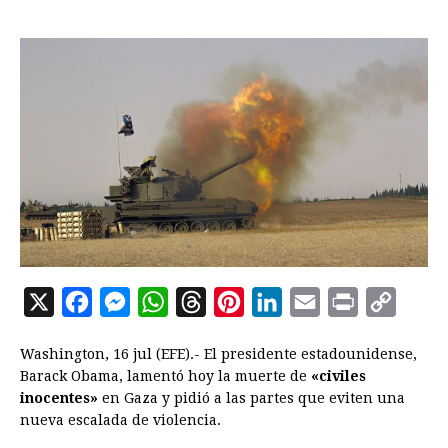
X
F
M
W
T
P
L
E
P
C
a
e
h
h
i
i
m
r
o
Washington, 16 jul (EFE).- El presidente estadounidense,
c
s
a
r
n
n
a
i
p
Barack
Obama
, lamentó hoy la muerte de
«civiles
e
s
t
e
t
k
i
n
y
inocentes»
en Gaza y pidió a las partes que eviten una
nueva escalada de violencia.
b
e
s
a
e
e
l
t
L