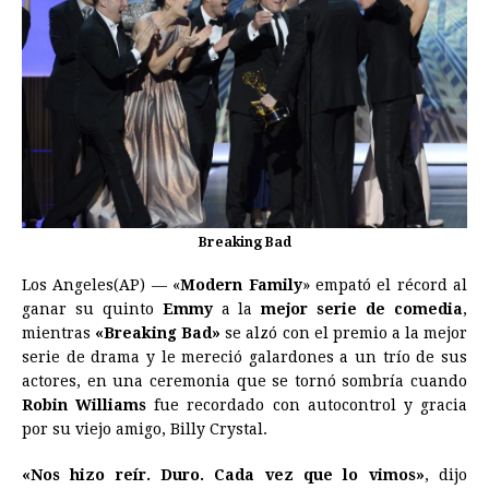
b
e
s
a
e
e
l
t
L
o
n
A
d
r
d
i
o
g
p
s
e
I
n
k
e
p
s
n
k
r
t
Breaking Bad
Los Angeles(AP) — «
Modern Family
» empató el récord al
ganar su quinto
Emmy
a la
mejor serie de comedia
,
mientras
«Breaking Bad»
se alzó con el premio a la mejor
serie de drama y le mereció galardones a un trío de sus
actores, en una ceremonia que se tornó sombría cuando
Robin Williams
fue recordado con autocontrol y gracia
por su viejo amigo, Billy Crystal.
«Nos hizo reír. Duro. Cada vez que lo vimos»
, dijo